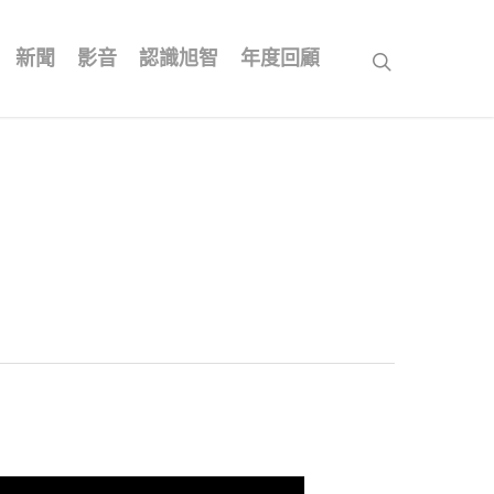
新聞
影音
認識旭智
年度回顧
search