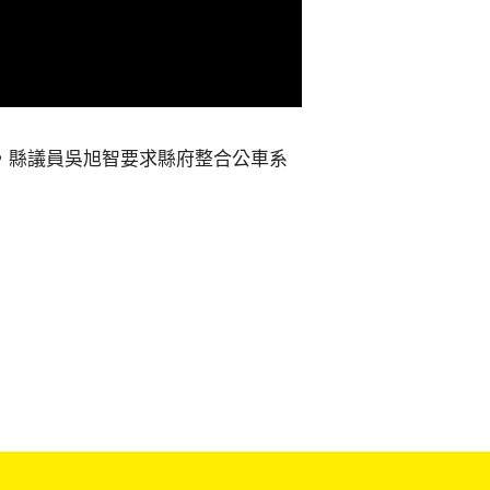
，縣議員吳旭智要求縣府整合公車系