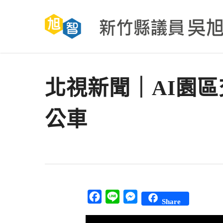
Skip
to
main
content
北視新聞｜AI園區
公車
Facebook
Line
Messenger
Share