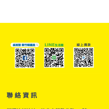
聯 絡 資 訊