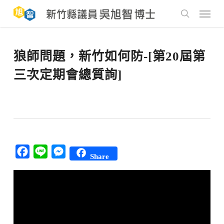
Skip
to
Menu
main
search
content
狼師問題，新竹如何防-[第20屆第
三次定期會總質詢]
Facebook
Line
Messenger
Share