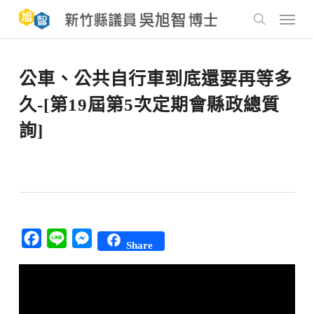
Skip
to
Menu
main
search
content
公車、公共自行車到底還要再等多
久-[第19屆第5次定期會縣政總質
詢]
Facebook
Line
Messenger
Share