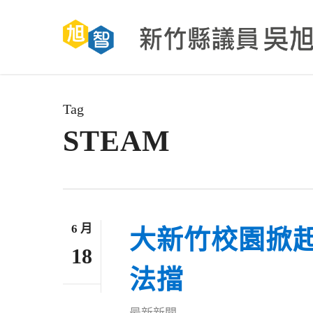
Skip
to
main
content
Tag
STEAM
6 月
大新竹校園掀
18
法擋