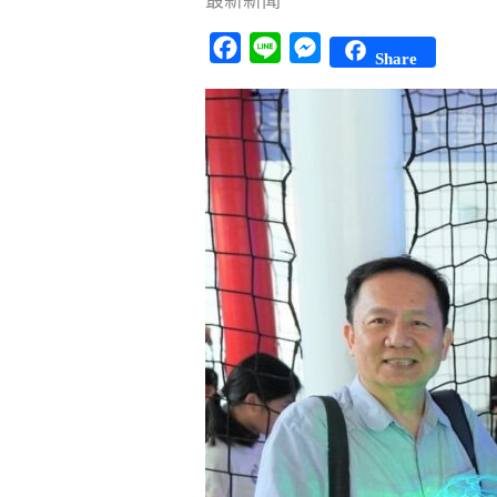
最新新聞
Facebook
Line
Messenger
Share