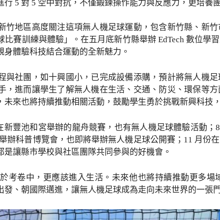
行 5 對 5 空中對抗，不僅鍛鍊操作能力與反應力，更培
新竹地區高度關注這項無人機足球運動，包含新竹縣、新竹
比賽訓練與體驗」。在五月底新竹縣舉辦 EdTech 數位
親身體驗科技結合運動的全新魅力。
程與社團，如十興國小，已完成設備添購，預計將無人機足
手，進而讓學生了解無人機在生活、交通、防災、環保等方
，未來也將持續推動相關活動，鼓勵學生勇於挑戰新興科技
在新豐池和宮舉辦的龍舟競賽，也有無人機足球體驗活動；8 
縣舉辦科普博覽會，也即將舉辦無人機足球公開賽；11 月
都是讓縣市學校與社區團隊共同參與的好機會。
於考卷中，更應該進入生活。未來他也將持續推動更多場
出發、朝國際邁進，讓無人機足球成為走向未來世界的一張