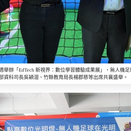
週舉辦「EdTech 新視界：數位學習體驗成果展」，無人機
部資科司長吳穎沺、竹縣教育局長楊郡慈等出席共襄盛舉。