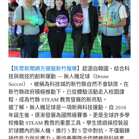
【
民眾新聞網方健龍新竹報導
】起源自韓國、結合科
技與競技的創新運動 — 無人機足球（Drone
Soccer），被稱為科技城的新竹縣自然不會缺席，在
新竹縣政府積極推動下，已從體驗活動走入校園課
程，成為竹縣 STEAM 教育發展的新亮點。
據了解，無人機足球是一項新興科技運動，自 2016
年誕生後，逐漸發展為國際級賽事，更是全球許多學
校推動 STEAM 教育的重要工具。學生透過操控裝設
於球體內的無人機，進行 5 對 5 空中對抗，不僅鍛鍊
操作能力與反應力，更培養團隊合作精神與科技素