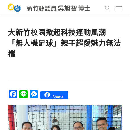
Skip
to
Menu
main
search
content
大新竹校園掀起科技運動風潮
「無人機足球」親子超愛魅力無法
擋
Facebook
Line
Messenger
Share