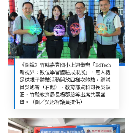
《圖說》竹縣嘉豐國小上週舉辦「EdTech
新視界：數位學習體驗成果展」，無人機
足球親子體驗活動開放四梯次體驗，縣議
員吳旭智（右起）、教育部資科司長吳穎
沺、竹縣教育局長楊郡慈等出席共襄盛
舉。（圖／吳旭智議員提供）