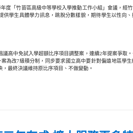
2學年度「竹苗區高級中等學校入學推動工作小組」會議，經
提供學生具體學力訊息，跳脫分數樣貌，期待學生以性向、
倡議高中免試入學超額比序項目調整案，連續2年提案爭取。
一案為改7級積分制，同步要求國立高中要針對偏遠地區學
決，最終決議維持原比序項目、不做變動。