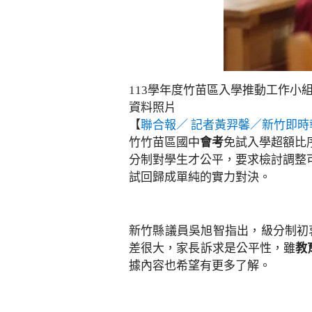
113學年度竹苗區入學推動工作
資料照片
【
聯合報／ 記者黃羿馨／新竹即時
竹竹苗區國中
會考
免試入學超額比
分制對學生才公平，要求檢討調整
試回歸成單純的實力對決。
新竹縣議員吳旭智指出，級分制初
差很大，家長訴求是公平性，雖
教
據內容也希望有更多了解。