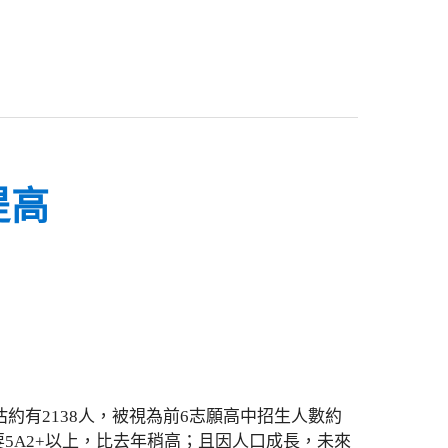
提高
約有2138人，被視為前6志願高中招生人數約
5A2+以上，比去年稍高；且因人口成長，未來