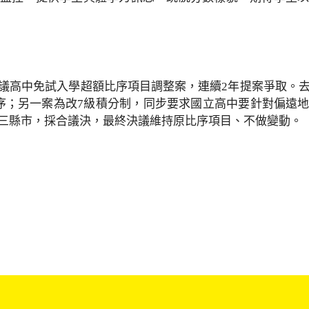
議高中免試入學超額比序項目調整案，連續2年提案爭取。去
序；另一案為改7級積分制，同步要求國立高中要針對偏遠
三縣市，採合議決，最終決議維持原比序項目、不做變動。