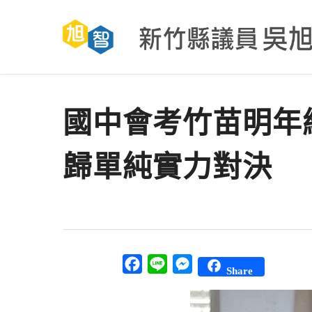
Skip
to
main
content
國中會考竹苗明年
歸單純實力對決
Facebook
Line
Messenger
Share