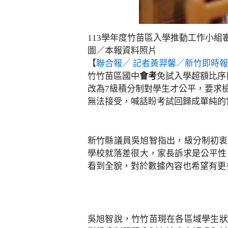
113學年度竹苗區入學推動工作小
圖／本報資料照片
【
聯合報／ 記者黃羿馨／新竹即時
竹竹苗區國中
會考
免試入學超額比序
改為7級積分制對學生才公平，要求
無法接受，喊話盼考試回歸成單純的
新竹縣議員吳旭智指出，級分制初衷
學校就落差很大，家長訴求是公平性
看到全貌，對於數據內容也希望有更
吳旭智說，竹竹苗現在各區域學生狀