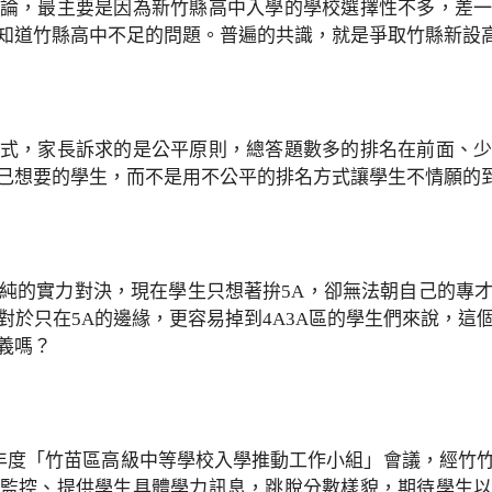
論，最主要是因為新竹縣高中入學的學校選擇性不多，差
知道竹縣高中不足的問題。普遍的共識，就是爭取竹縣新設
式，家長訴求的是公平原則，總答題數多的排名在前面、
己想要的學生，而不是用不公平的排名方式讓學生不情願的
純的實力對決，現在學生只想著拚5A，卻無法朝自己的專
對於只在5A的邊緣，更容易掉到4A3A區的學生們來說，這
義嗎？
學年度「竹苗區高級中等學校入學推動工作小組」會議，經竹
監控、提供學生具體學力訊息，跳脫分數樣貌，期待學生