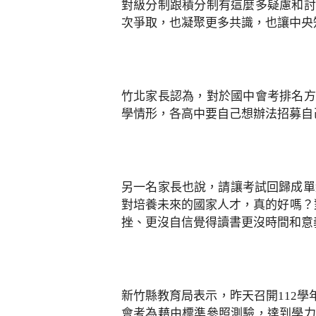
對級分制跟積分制有這麼多疑慮和討
次爭取，也凝聚更多共識，也讓中央
竹北家長認為，對於國中會考排名方
學情形，各高中要自己想辦法招募自
另一名家長也說，請讓考試回歸成單
對培養未來的國家人才，真的好嗎？
挫、更沒自信覺得讀書更沒時間和意
新竹縣教育局表示，昨天召開112
會考為藉由標準參照測驗，達到學力