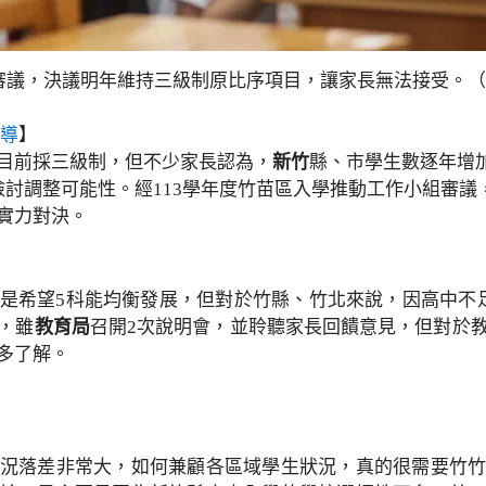
組審議，決議明年維持三級制原比序項目，讓家長無法接受。
報導
】
目前採三級制，但不少家長認為，
新竹
縣、市學生數逐年增
檢討調整可能性。經113學年度竹苗區入學推動工作小組審
實力對決。
是希望5科能均衡發展，但對於竹縣、竹北來說，因高中不足
，雖
教育局
召開2次說明會，並聆聽家長回饋意見，但對於
多了解。
況落差非常大，如何兼顧各區域學生狀況，真的很需要竹