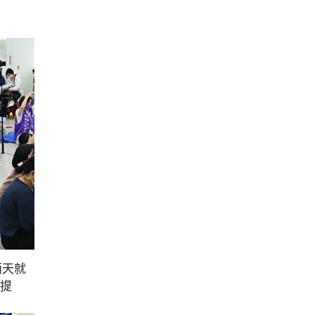
兩天就
智提