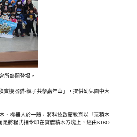
集會所熱鬧登場。
O積寶機器貓-親子共學嘉年華」，提供幼兒園中大
積木、機器人於一體，將科技啟蒙教育以「玩積木
是將程式指令印在實體積木方塊上，經由KIBO