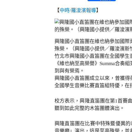
【
中時/羅浚濱報導
】
興隆國小直笛團在維也納參加國際青
殊榮。（興隆國小提供／羅浚濱新
竹北市興隆國小直笛團在全國學生音
《維也納至高榮譽》Summa合奏
到與有榮焉。
興隆國小直笛團成立以來，曾獲得荷
全國學生音樂比賽直笛組特優，在
校方表示，興隆直笛團在第1首賽
聽到如此完整的木笛團體演出。
興隆直笛團在比賽中特殊暨優異的
音樂廳」演出，這是至高殊榮，並