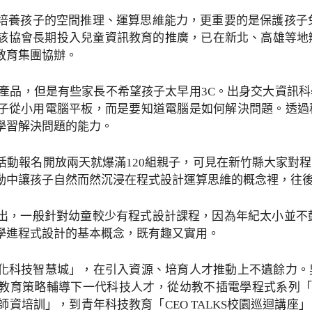
培養孩子的空間推理、運算思維能力，更重要的是保護孩子
該協會長期投入兒童資訊教育的推廣，已在新北、高雄等地
教育集團協辦。
C產品，但是有些家長不希望孩子太早用3C。出身交大資訊
子從小用電腦平板，而是要知道電腦是如何解決問題。透過
學習解決問題的能力。
活動報名開放兩天就爆滿120組親子，可見在新竹縣大家對
動中讓孩子自然而然沉浸在程式設計運算思維的概念裡，往
出，一般針對幼童較少有程式設計課程，因為年紀太小並不
學進程式設計的基本概念，既有趣又實用。
化科技智慧城」，在引入資源、培育人才推動上不遺餘力。
教育策略輔導下一代科技人才，從幼教不插電學程式系列「KI
師資培訓」，到青年科技教育「CEO TALKS校園巡迴講