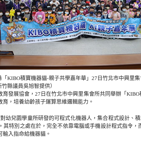
縣「KIBO積寶機器貓-親子共學嘉年華」27日竹北市中興里
新竹縣議員吳旭智提供）
育發展協會，27日在竹北市中興里集會所共同舉辦「KIB
教育，培養幼齡孩子運算思維邏輯能力。
是針對幼兒園學童所研發的可程式化機器人，集合程式設計、
。其特別之處在於，完全不依靠電腦或手機設計程式指令，而
可輸入指命給機器貓。