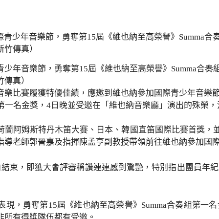
少年音樂節，勇奪第15屆《維也納至高榮譽》Summa合
竹傳真）
樂比賽履獲特優佳績，應邀到維也納參加國際青少年音樂節，
組第一名金獎，4日晚並受邀在「維也納音樂廳」演出的殊榮
蘭阿姆斯特丹木笛大賽、日本、韓國直笛國際比賽首獎，並受
指導老師郭晉嘉及指揮陳孟亨副教授帶領前往維也納參加國
曲結束，即獲大會評審稱讚連連感到驚艷，特別指出團員年
表現，勇奪第15屆《維也納至高榮譽》Summa合奏組第一
非所有得獎隊伍都有受邀。