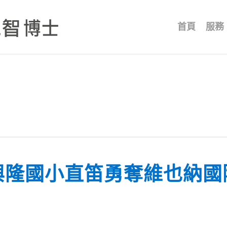
首頁
服務
興隆國小直笛勇奪維也納國