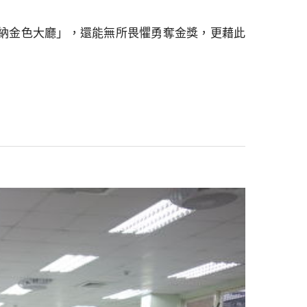
納金色大廳」，還能無所畏懼勇奪金獎，更藉此