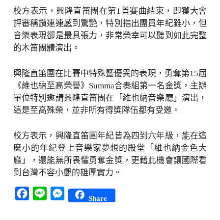
校方表示，興隆直笛團在第1首賽曲結束，即獲大會
評審稱讚連連感到驚艷，特別指出團員年紀雖小，但
音樂表現卻是最具張力，非常榮幸可以聽到如此完整
的木笛團體演出。
興隆直笛團在比賽中特殊暨優異的表現，勇奪第15屆
《維也納至高榮譽》Summa合奏組第一名金獎，主辦
單位特別邀請興隆直笛團在「維也納音樂廳」演出，
這是至高殊榮，並非所有得獎隊伍都有受邀。
校方表示，興隆直笛團年紀皆為四到六年級，能在這
麼小的年紀登上音樂家夢想的殿堂「維也納金色大
廳」，還能無所畏懼勇奪金獎，更藉此機會讓國際看
到台灣不容小覷的雄厚實力。
Facebook
Line
Messenger
Share