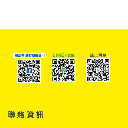
聯 絡 資 訊