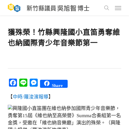
Skip
to
Menu
main
search
content
獲殊榮！竹縣興隆國小直笛勇奪維
也納國際青少年音樂節第一
Facebook
Line
Messenger
Share
【
中時/羅浚濱報導
】