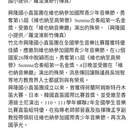
興隆國小直笛團在維也納參加國際青少年音樂節，勇
奪第15屆《維也納至高榮譽》Summa合奏組第一名金
獎，受邀在「維也納音樂廳」演出的殊榮。（興隆國
小提供／羅浚濱新竹傳真）
竹北市興隆國小直笛團在全國學生音樂比賽履獲特優
佳績，應邀到維也納參加國際青少年音樂節，在12個
國家26隊中脫穎而出，勇奪第15屆《維也納至高榮
譽》Summa合奏組第一名金獎，4日晚並受邀在「維
也納音樂廳」演出的殊榮，消息傳回讓縣議員吳旭智
等地方教育界入士都感到與有榮焉。
興隆國小直笛團成立以來，曾獲得荷蘭阿姆斯特丹木
笛大賽、日本、韓國直笛國際比賽首獎，並受邀至香
港迪士尼演出，110、111學年蟬聯2年全國學生音樂
比賽直笛組特優，在指導老師郭晉嘉及指揮陳孟亨副
教授帶領前往維也納參加國際青少年音樂節，再次為
國爭光。