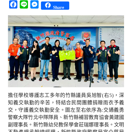
Facebook
Line
Messenger
Share
擔任學校導護志工多年的竹縣議員吳旭智(右5)，深
知義交執勤的辛苦，特結合民間團體捐贈雨衣予義
交，守護義交執勤安全。圖左至右依序為:交通義勇
警察大隊竹北中隊隊員、新竹縣補習教育協會黃建國
副理事長。新竹縣幼兒教保學會莊瑞娜理事長。文明