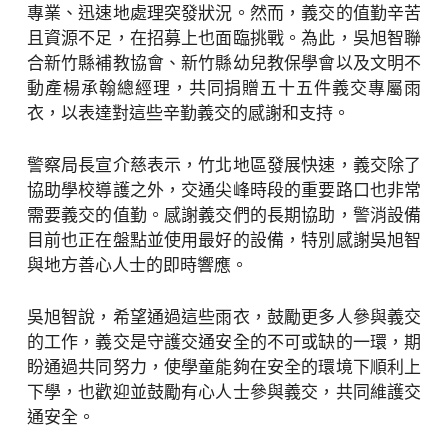
專業、迅速地處理突發狀況。然而，義交的值勤辛苦
且資源不足，在招募上也面臨挑戰。為此，吳旭智聯
合新竹縣補教協會、新竹縣幼兒教保學會以及文明不
動產楊承翰總經理，共同捐贈五十五件義交專屬雨
衣，以表達對這些辛勤義交的感謝和支持。
警察局長宣介慈表示，竹北地區發展快速，義交除了
協助學校導護之外，交通尖峰時段的重要路口也非常
需要義交的值勤。感謝義交們的長期協助，警消設備
目前也正在盤點並使用最好的設備，特別感謝吳旭智
與地方善心人士的即時響應。
吳旭智說，希望通過這些雨衣，鼓勵更多人參與義交
的工作，義交是守護交通安全的不可或缺的一環，期
盼通過共同努力，使學童能夠在安全的環境下順利上
下學，也歡迎並鼓勵有心人士參與義交，共同維護交
通安全。