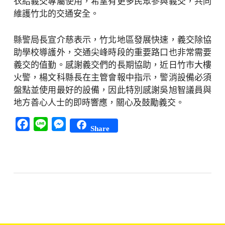
衣給義交專屬使用，希望有更多民眾參與義交，共同
維護竹北的交通安全。
縣警局長宣介慈表示，竹北地區發展快速，義交除協
助學校導護外，交通尖峰時段的重要路口也非常需要
義交的值勤。感謝義交們的長期協助，近日竹市大樓
火警，楊文科縣長在主管會報中指示，警消設備必須
盤點並使用最好的設備，因此特別感謝吳旭智議員與
地方善心人士的即時響應，關心及鼓勵義交。
Facebook
Line
Messenger
Share