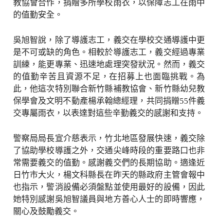
教協會合作，捐贈多所學校雨衣，以保障志工在雨中
的值勤安全。
吳旭智說，除了導護志工，義交在學校交通導護中更
是不可或缺的角色。相較於導護志工，義交經過專業
訓練，能更專業、迅速地處理突發狀況。然而，義交
的值勤辛苦且資源不足，在招募上也面臨挑戰。為
此，他這次特別聯合新竹縣補教協會、新竹縣幼兒教
保學會及文明不動產楊承翰總經理，共同捐贈55件義
交專屬雨衣，以表達對這些辛勤義交的感謝和支持。
警察局局長宣介慈表示，竹北地區發展快速，義交除
了協助學校導護之外，交通尖峰時段的重要路口也非
常需要義交的值勤。感謝義交們的長期協助。適逢近
日竹市大火，楊文科縣長在昨天的縣政府主管會報中
也指示，警消設備必須盤點並使用最好的設備，因此
她特別感謝吳旭智議員與地方善心人士的即時響應，
關心及鼓勵義交。