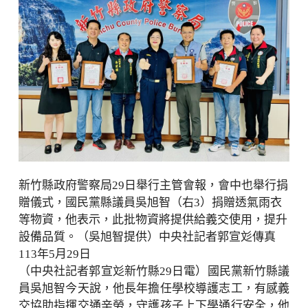
新竹縣政府警察局29日舉行主管會報，會中也舉行捐
贈儀式，國民黨縣議員吳旭智（右3）捐贈透氣雨衣
等物資，他表示，此批物資將提供給義交使用，提升
設備品質。（吳旭智提供）中央社記者郭宣彣傳真
113年5月29日
（中央社記者郭宣彣新竹縣29日電）國民黨新竹縣議
員吳旭智今天說，他長年擔任學校導護志工，有感義
交協助指揮交通辛勞，守護孩子上下學通行安全，他