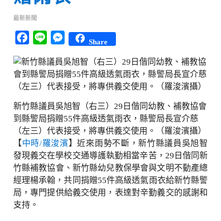
最新新聞
Facebook
Line
Messenger
Share
新竹縣議員吳旭智（右三）29日偕同幼教、補教協會
到縣警局捐贈55件高級透氣雨衣，縣警局長宣介慈
（左三）代表接受，將專供義交使用。（羅浚濱攝）
【
中時/羅浚濱
】近來雨勢不斷，新竹縣議員吳旭智
發現義交在學校交通導護執勤相當辛苦，29日偕同新
竹縣補教協會、新竹縣幼兒教保學會與文明不動產總
經理楊承翰，共同捐贈55件高級透氣雨衣給新竹縣警
局，專門提供給義交使用，表達對辛勤義交的感謝和
支持。