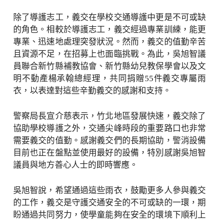
除了導護志工，義交在學校交通導護中更是不可或缺
的角色。相較於導護志工，義交經過專業訓練，能更
專業、迅速地處理突發狀況。然而，義交的值勤辛苦
且資源不足，在招募上也面臨挑戰。為此，吳旭智議
員聯合新竹縣補教協會、新竹縣幼兒教保學會以及文
明不動產楊承翰總經理，共同捐贈55件義交專屬雨
衣，以表達對這些辛勤義交的感謝和支持。
警察局長宣介慈表示，竹北地區發展快速，義交除了
協助學校導護之外，交通尖峰時段的重要路口也非常
需要義交的值勤。感謝義交們的長期協助，警消設備
目前也正在盤點並使用最好的設備，特別感謝吳旭智
議員與地方善心人士的即時響應。
吳旭智說，希望通過這些雨衣，鼓勵更多人參與義交
的工作，義交是守護交通安全的不可或缺的一環，期
盼通過共同努力，使學童能夠在安全的環境下順利上