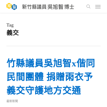
Skip
to
Menu
main
search
content
Tag
義交
竹縣議員吳旭智x偕同
民間團體 捐贈雨衣予
義交守護地方交通
最新新聞