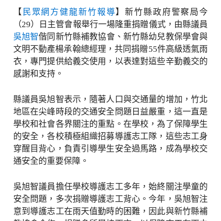
【
民眾網方健龍新竹報導
】新竹縣政府警察局今
（29）日主管會報舉行一場隆重捐贈儀式，由縣議員
吳旭智
偕同新竹縣補教協會、新竹縣幼兒教保學會與
文明不動產楊承翰總經理，共同捐贈55件高級透氣雨
衣，專門提供給義交使用，以表達對這些辛勤義交的
感謝和支持。
縣議員吳旭智表示，隨著人口與交通量的增加，竹北
地區在尖峰時段的交通安全問題日益嚴重，這一直是
學校和社會各界關注的重點。在學校，為了保障學生
的安全，各校積極組織招募導護志工隊，這些志工身
穿醒目背心，負責引導學生安全過馬路，成為學校交
通安全的重要保障。
吳旭智議員擔任學校導護志工多年，始終關注學童的
安全問題，多次捐贈導護志工背心。今年，吳旭智注
意到導護志工在雨天值勤時的困難，因此與新竹縣補