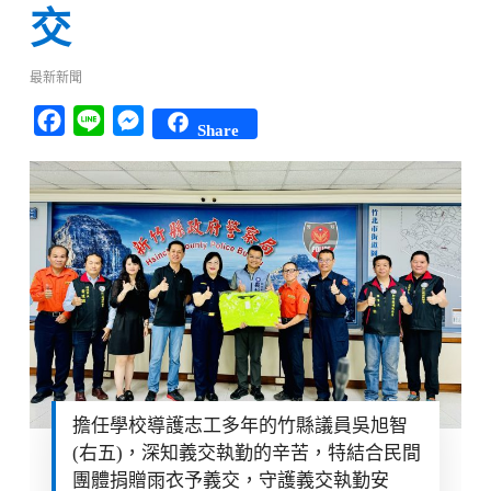
交
最新新聞
Facebook
Line
Messenger
Share
擔任學校導護志工多年的竹縣議員吳旭智
(右五)，深知義交執勤的辛苦，特結合民間
團體捐贈雨衣予義交，守護義交執勤安