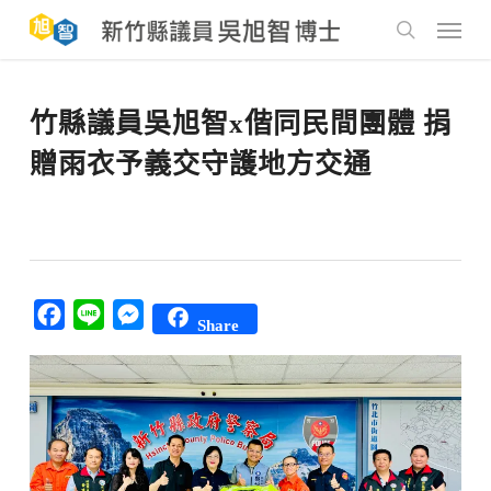
Skip
to
Menu
main
search
content
竹縣議員吳旭智x偕同民間團體 捐
贈雨衣予義交守護地方交通
Facebook
Line
Messenger
Share