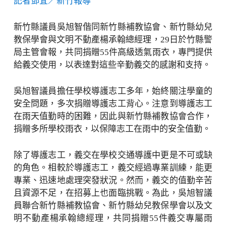
記者鄧宜／新竹報導
新竹縣議員吳旭智偕同新竹縣補教協會、新竹縣幼兒
教保學會與文明不動產楊承翰總經理，29日於竹縣警
局主管會報，共同捐贈55件高級透氣雨衣，專門提供
給義交使用，以表達對這些辛勤義交的感謝和支持。
吳旭智議員擔任學校導護志工多年，始終關注學童的
安全問題，多次捐贈導護志工背心。注意到導護志工
在雨天值勤時的困難，因此與新竹縣補教協會合作，
捐贈多所學校雨衣，以保障志工在雨中的安全值勤。
除了導護志工，義交在學校交通導護中更是不可或缺
的角色。相較於導護志工，義交經過專業訓練，能更
專業、迅速地處理突發狀況。然而，義交的值勤辛苦
且資源不足，在招募上也面臨挑戰。為此，吳旭智議
員聯合新竹縣補教協會、新竹縣幼兒教保學會以及文
明不動產楊承翰總經理，共同捐贈55件義交專屬雨