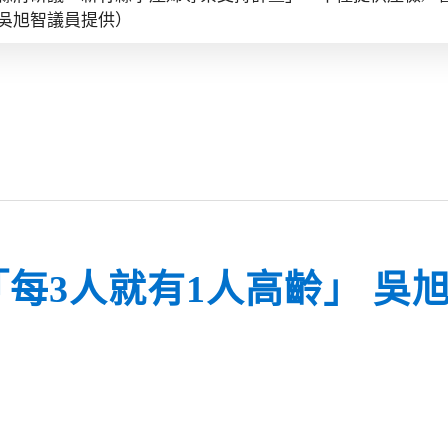
吳旭智議員提供）
每3人就有1人高齡」 吳