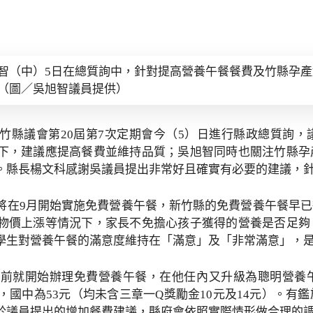
智（中）5日在總質詢中，針對提高營養午餐餐費及竹縣孕
（圖／吳旭智議員提供）
竹縣議會第20屆第7次定期會今（5）日進行縣政總質詢
下，建議應提高餐費並維持品質；吳旭智同時也關注竹縣孕
。縣長楊文科感謝吳議員提出非常好且確實有必要的建議，
將在9月開始實施免費營養午餐，新竹縣的免費營養午餐早
物價上漲等情況下，家長不免擔心孩子獲得的營養是否足夠
學生對營養午餐的滿意度維持在「滿意」及「非常滿意」，
年前就開始辦理免費營養午餐，在他任內又升級為聰明營養
，國中為53元（均未含三章一Q獎勵金10元及14元）。
於議員提出的增加餐費建議，縣府會依照實際情形做合理的