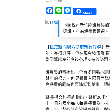
最新新聞
Facebook
Line
Messenger
Share
《圖說》新竹縣議員吳旭
建議，左為議長張鎮榮。
【
民眾新聞網方健龍新竹報導
】新
年，獲得好評，但在現今物價飛漲
劃孕媽咪產前產後心理支持等議題
議員吳旭智指出，全台多個縣市即
縣府的努力，但是餐費有限且面臨
高餐費的同時也要降低剩菜率，讓
縣長楊文科答詢指出，縣府20多
上，目前國小每人每餐餐費為50元
擔，不少鄰近縣市皆提高餐費，對