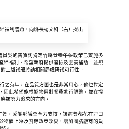
產婦福利議題，向縣長楊文科（右）提出
，議員吳旭智質詢肯定竹縣營養午餐政策已實施多
產婦福利，希望縣府提供產檢及營養補助，並規
針對上述議題將請相關局處研議可行性。
已行之有年，在品質方面也是非常用心，他也肯定
，因此希望能根據物價對餐費進行調整，並在提
是應該努力追求的方向。
午餐，感謝縣議會全力支持，讓經費都花在刀口
有鑑於物價上漲及廚餘政策改變，增加團膳廠商的負
調整。