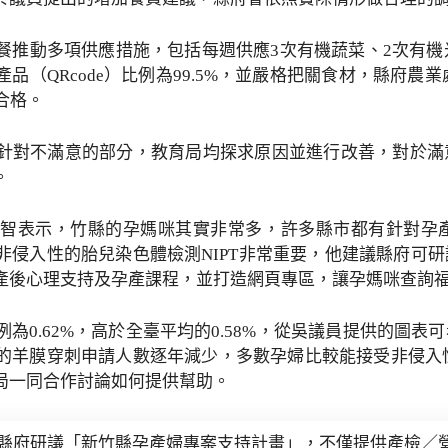
餐推動多項供應措施，包括每週供應3次有機蔬菜、2次有機
（QRcode）比例為99.5%，並嚴格把關食材，縣府農業
合格。
針對不滿意的部分，教育局均探求原因並進行改善，對於滿
。
智表示，竹縣的孕媽咪其實非常多，許多縣市都有針對孕
非侵入性的胎兒染色體檢測NIPT非常重要，他建議縣府可
產後心理支持及孕產課程，並打造網頁專區，讓孕媽咪查詢
為0.62%，高於全臺平均的0.58%，從吳議員提供的圖
的羊膜穿刺申請人數逐年減少，多數孕婦比較能接受非侵入性
局一同合作討論如何提供幫助。
縣府研議「新竹縣孕產婦專案支持計畫」，不僅提供產檢／