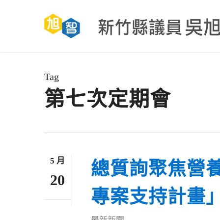
Skip
to
main
content
Tag
第七次定期會
5 月
總質詢聚焦營
20
專案支持計畫