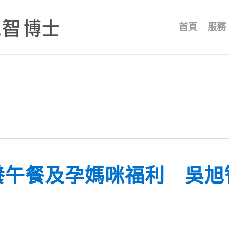
首頁
服務
養午餐及孕媽咪福利 吳旭
」