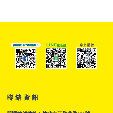
聯 絡 資 訊