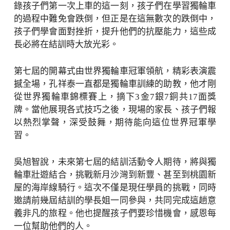
錄孩子們第一次上車的這一刻，孩子們在學習獨輪車
的過程中難免會跌倒，但正是在這無數次的跌倒中，
孩子們學會面對挫折，提升他們的抗壓能力，這些成
長必將在結訓時大放光彩。
第七屆的開幕式由世界獨輪車冠軍領航，精彩表演震
撼全場，孔祥泰一直都是獨輪車訓練的助教，他才剛
從世界獨輪車錦標賽上，摘下3金7銀7銅共17面獎
牌。當他展現各式技巧之後，現場的家長、孩子們報
以熱烈掌聲，深受鼓舞，期待能向這位世界冠軍學
習。
吳旭智說，未來第七屆的結訓活動令人期待，將與獨
輪車壯遊結合，挑戰新月沙灣到新豐、甚至到桃園新
屋的海岸線騎行。這次不僅是現任學員的挑戰，同時
邀請前幾屆結訓的學長姐一同參與，共同完成這趟意
義非凡的旅程。他也提醒孩子們要珍惜機會，感恩每
一位幫助他們的人。