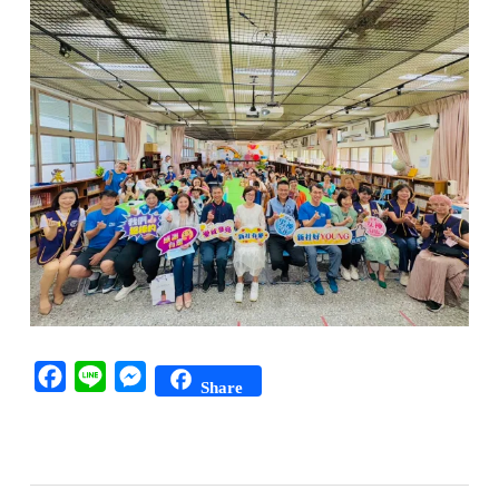
Facebook
Line
Messenger
Share