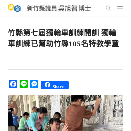
Skip
to
Menu
main
search
content
竹縣第七屆獨輪車訓練開訓 獨輪
車訓練已幫助竹縣105名特教學童
Facebook
Line
Messenger
Share