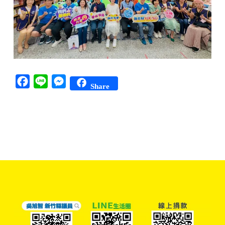
Facebook
Line
Messenger
Share