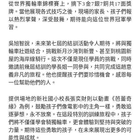
從世界獨輪車錦標賽上，摘下3金7銀7銅共17面獎
牌。當他展現各式技巧之後，現場的家長、孩子們報
以熱烈掌聲，深受鼓舞，期待能向這位世界冠軍學
習。
吳旭智說，未來第七屆的結訓活動令人期待，將與獨
輪車壯遊結合，挑戰新月沙灣到新豐、甚至到桃園新
屋的海岸線騎行。這次不僅是現任學員的挑戰，同時
邀請前幾屆結訓的學長姐一同參與，共同完成這趟意
義非凡的旅程。他也提醒孩子們要珍惜機會，感恩每
一位幫助他們的人。
提供場地的新社國小校長張奕財則以動畫《芭蕾奇
緣》為例，鼓勵孩子們像電影中的主角一樣，勇敢追
逐夢想，永不放棄。在這段特別的訓練旅程中，孩子
們將不僅僅學會騎獨輪車，更會體驗到堅持與突破的
力量。期待這些勇敢的孩子，在未來展現出更多的可
能性與成就。