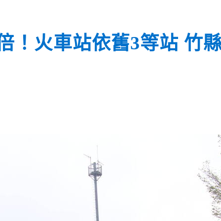
倍！火車站依舊3等站 竹