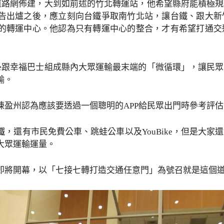
專用道路網佈建，大到如前述的竹北轉運站，他希望縣府能積
告出爐之後，應立刻向台鐵爭取南竹北站，讓台鐵、跟大新
的轉運中心。他認為只有轉運中心的整合，才有希望打通交
ike跟幸福巴士組成縣內大眾運輸最末端的「微循環」，讓
輸。
陳盈州認為應該要透過一個聰明的APP給民眾出門時參考評
，還有市民免費公車、跳蛙公車以及YouBike，但是大
大眾運輸運量。
即將開幕，以「七接七轉打造交通任意門」為號召就是這個