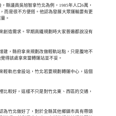
縣議員吳旭智拿竹北為例，1985年人口6萬，
搭，而是很不方便搭。他認為發展大眾運輸要有更
運量。
來創造需求。早期高鐵規劃時大家普遍都說沒有
增建，縣府拿來規劃改做輕軌站點，只是腹地不
他覺得該處拿來當轉運站並不妥。
來輕軌也會設站，竹北若要規劃轉運中心，這個
裡比較好，這樣不只是對竹北東、西區的交通，
認為竹北做好了，對於全縣其他鄉鎮市具有帶頭