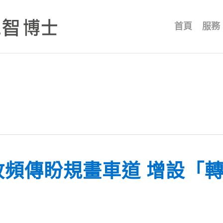
首頁
服務
故頻傳盼規畫車道 增設「