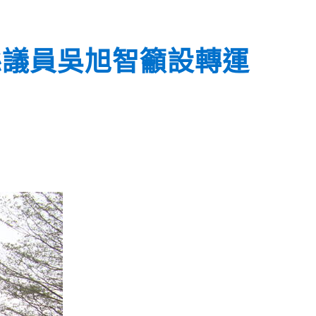
縣議員吳旭智籲設轉運