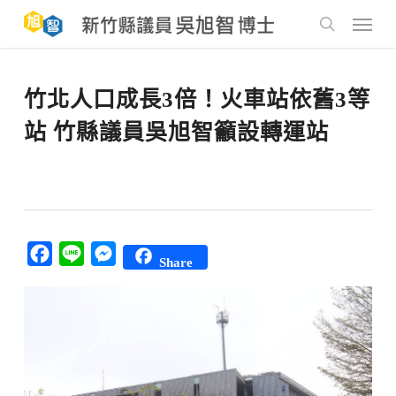
Skip
to
Menu
main
search
content
竹北人口成長3倍！火車站依舊3等
站 竹縣議員吳旭智籲設轉運站
Facebook
Line
Messenger
Share