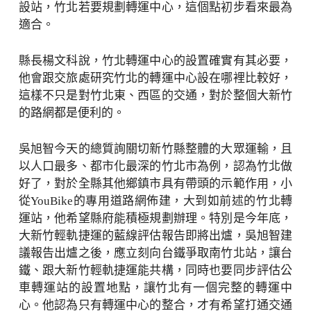
設站，竹北若要規劃轉運中心，這個點初步看來最為
適合。
縣長楊文科說，竹北轉運中心的設置確實有其必要，
他會跟交旅處研究竹北的轉運中心設在哪裡比較好，
這樣不只是對竹北東、西區的交通，對於整個大新竹
的路網都是便利的。
吳旭智今天的總質詢關切新竹縣整體的大眾運輸，且
以人口最多、都市化最深的竹北市為例，認為竹北做
好了，對於全縣其他鄉鎮市具有帶頭的示範作用，小
從YouBike的專用道路網佈建，大到如前述的竹北轉
運站，他希望縣府能積極規劃辦理。特別是今年底，
大新竹輕軌捷運的藍線評估報告即將出爐，吳旭智建
議報告出爐之後，應立刻向台鐵爭取南竹北站，讓台
鐵、跟大新竹輕軌捷運能共構，同時也要同步評估公
車轉運站的設置地點，讓竹北有一個完整的轉運中
心。他認為只有轉運中心的整合，才有希望打通交通