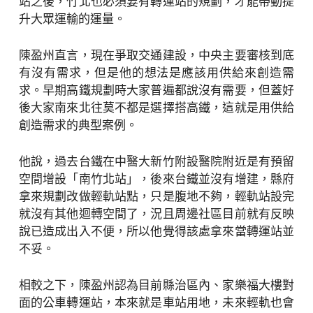
站之後，竹北也必須要有轉運站的規劃，才能帶動提
升大眾運輸的運量。
陳盈州直言，現在爭取交通建設，中央主要審核到底
有沒有需求，但是他的想法是應該用供給來創造需
求。早期高鐵規劃時大家普遍都說沒有需要，但蓋好
後大家南來北往莫不都是選擇搭高鐵，這就是用供給
創造需求的典型案例。
他說，過去台鐵在中醫大新竹附設醫院附近是有預留
空間增設「南竹北站」，後來台鐵並沒有增建，縣府
拿來規劃改做輕軌站點，只是腹地不夠，輕軌站設完
就沒有其他迴轉空間了，況且周邊社區目前就有反映
說已造成出入不便，所以他覺得該處拿來當轉運站並
不妥。
相較之下，陳盈州認為目前縣治區內、家樂福大樓對
面的公車轉運站，本來就是車站用地，未來輕軌也會