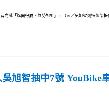
持者高喊「旗開得勝，氣勢如虹」。（圖／吳旭智競選總部提
旭智抽中7號 YouBik