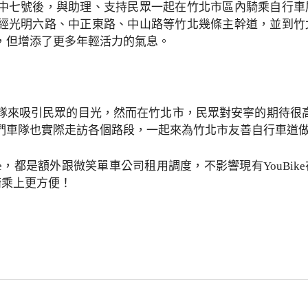
中七號後，與助理、支持民眾一起在竹北市區內騎乘自行車
經光明六路、中正東路、中山路等竹北幾條主幹道，並到竹
，但增添了更多年輕活力的氣息。
來吸引民眾的目光，然而在竹北市，民眾對安寧的期待很高。
們車隊也實際走訪各個路段，一起來為竹北市友善自行車道
ike，都是額外跟微笑單車公司租用調度，不影響現有YouB
家騎乘上更方便！