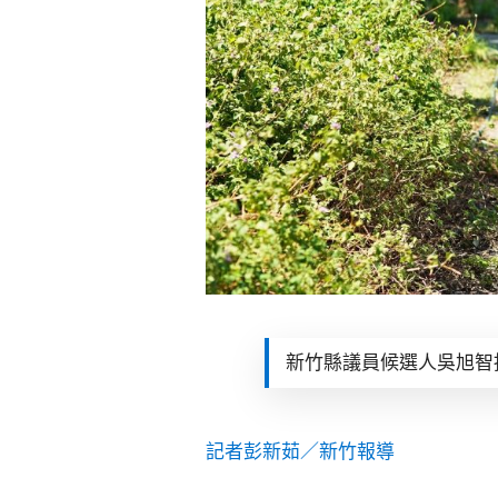
新竹縣議員候選人吳旭智抽
記者彭新茹／新竹報導