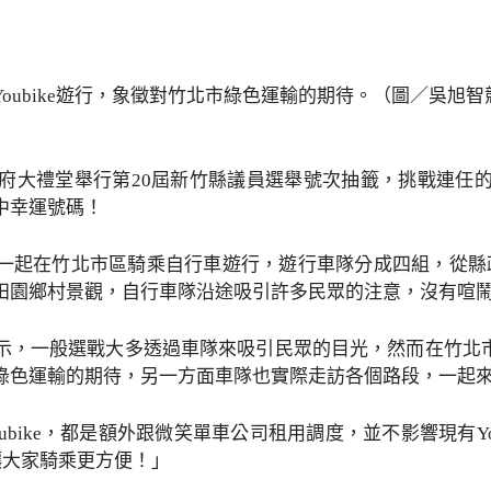
oubike遊行，象徵對竹北市綠色運輸的期待。（圖／吳旭
縣府大禮堂舉行第20屆新竹縣議員選舉號次抽籤，挑戰連任
中幸運號碼！
一起在竹北市區騎乘自行車遊行，遊行車隊分成四組，從縣
田園鄉村景觀，自行車隊沿途吸引許多民眾的注意，沒有喧
，一般選戰大多透過車隊來吸引民眾的目光，然而在竹北市，
綠色運輸的期待，另一方面車隊也實際走訪各個路段，一起
ubike，都是額外跟微笑單車公司租用調度，並不影響現有Y
，讓大家騎乘更方便！」