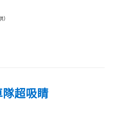
供）
e車隊超吸睛