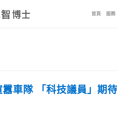
首頁
服務
喧囂車隊 「科技議員」期