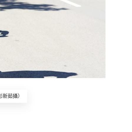
彭新茹攝）