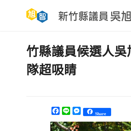
Skip
to
main
content
竹縣議員候選人吳旭智
隊超吸睛
Facebook
Line
Messenger
Share