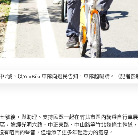
7號，以YouBike車隊向選民告知，車隊超吸睛。（記者彭
七號後，與助理、支持民眾一起在竹北市區內騎乘自行車
區，途經光明六路、中正東路、中山路等竹北幾條主幹道
沒有喧鬧的聲音，但增添了更多年輕活力的氣息。