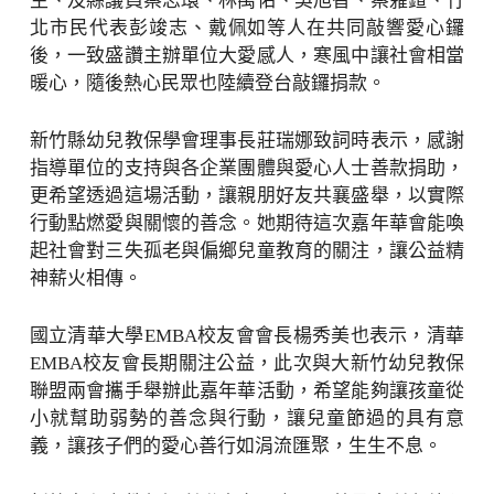
生、及縣議員蔡志環、林禹佑、吳旭智、蔡蕥鍹、竹
北市民代表彭竣志、戴佩如等人在共同敲響愛心鑼
後，一致盛讚主辦單位大愛感人，寒風中讓社會相當
暖心，隨後熱心民眾也陸續登台敲鑼捐款。
新竹縣幼兒教保學會理事長莊瑞娜致詞時表示，感謝
指導單位的支持與各企業團體與愛心人士善款捐助，
更希望透過這場活動，讓親朋好友共襄盛舉，以實際
行動點燃愛與關懷的善念。她期待這次嘉年華會能喚
起社會對三失孤老與偏鄉兒童教育的關注，讓公益精
神薪火相傳。
國立清華大學EMBA校友會會長楊秀美也表示，清華
EMBA校友會長期關注公益，此次與大新竹幼兒教保
聯盟兩會攜手舉辦此嘉年華活動，希望能夠讓孩童從
小就幫助弱勢的善念與行動，讓兒童節過的具有意
義，讓孩子們的愛心善行如涓流匯聚，生生不息。