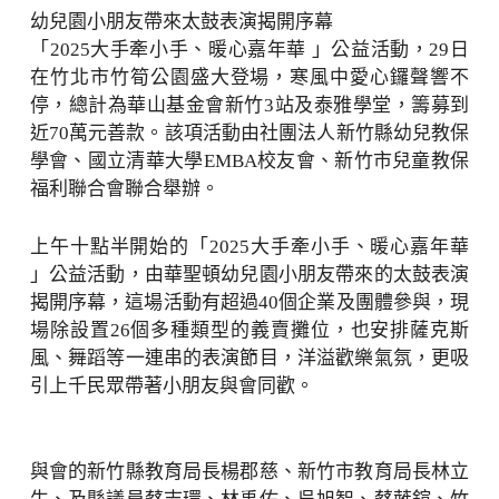
幼兒園小朋友帶來太鼓表演揭開序幕
「2025大手牽小手、暖心嘉年華 」公益活動，29日
在竹北市竹筍公園盛大登場，寒風中愛心鑼聲響不
停，總計為華山基金會新竹3站及泰雅學堂，籌募到
近70萬元善款。該項活動由社團法人新竹縣幼兒教保
學會、國立清華大學EMBA校友會、新竹市兒童教保
福利聯合會聯合舉辦。
上午十點半開始的「2025大手牽小手、暖心嘉年華
」公益活動，由華聖頓幼兒園小朋友帶來的太鼓表演
揭開序幕，這場活動有超過40個企業及團體參與，現
場除設置26個多種類型的義賣攤位，也安排薩克斯
風、舞蹈等一連串的表演節目，洋溢歡樂氣氛，更吸
引上千民眾帶著小朋友與會同歡。
與會的新竹縣教育局長楊郡慈、新竹市教育局長林立