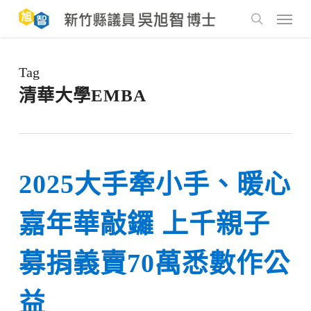
Skip
to
Menu
main
search
content
Tag
清華大學EMBA
2025大手牽小手、暖心
嘉年華敲鑼 上千親子
募捐義賣70萬悉數作公
益