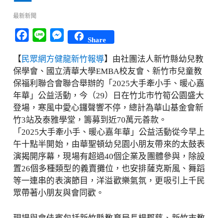
最新新聞
Facebook
Line
Messenger
Share
【
民眾網方健龍新竹報導
】由社團法人新竹縣幼兒教
保學會、國立清華大學EMBA校友會、新竹市兒童教
保福利聯合會聯合舉辦的「2025大手牽小手、暖心嘉
年華」公益活動，今（29）日在竹北市竹筍公園盛大
登場，寒風中愛心鑼聲響不停，總計為華山基金會新
竹3站及泰雅學堂，籌募到近70萬元善款。
「2025大手牽小手、暖心嘉年華」公益活動從今早上
午十點半開始，由華聖頓幼兒園小朋友帶來的太鼓表
演揭開序幕，現場有超過40個企業及團體參與，除設
置26個多種類型的義賣攤位，也安排薩克斯風、舞蹈
等一連串的表演節目，洋溢歡樂氣氛，更吸引上千民
眾帶著小朋友與會同歡。