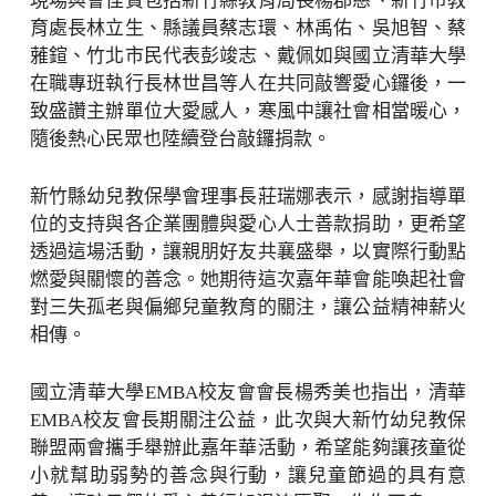
現場與會佳賓包括新竹縣教育局長楊郡慈、新竹市教
育處長林立生、縣議員蔡志環、林禹佑、吳旭智、蔡
蕥鍹、竹北市民代表彭竣志、戴佩如與國立清華大學
在職專班執行長林世昌等人在共同敲響愛心鑼後，一
致盛讚主辦單位大愛感人，寒風中讓社會相當暖心，
隨後熱心民眾也陸續登台敲鑼捐款。
新竹縣幼兒教保學會理事長莊瑞娜表示，感謝指導單
位的支持與各企業團體與愛心人士善款捐助，更希望
透過這場活動，讓親朋好友共襄盛舉，以實際行動點
燃愛與關懷的善念。她期待這次嘉年華會能喚起社會
對三失孤老與偏鄉兒童教育的關注，讓公益精神薪火
相傳。
國立清華大學EMBA校友會會長楊秀美也指出，清華
EMBA校友會長期關注公益，此次與大新竹幼兒教保
聯盟兩會攜手舉辦此嘉年華活動，希望能夠讓孩童從
小就幫助弱勢的善念與行動，讓兒童節過的具有意