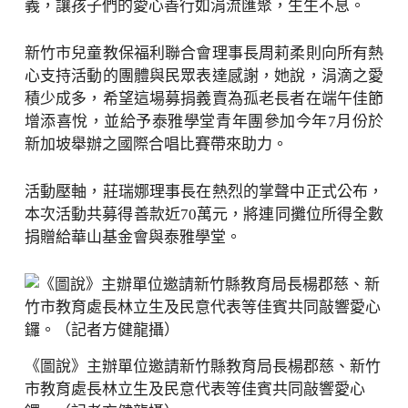
義，讓孩子們的愛心善行如涓流匯聚，生生不息。
新竹市兒童教保福利聯合會理事長周莉柔則向所有熱
心支持活動的團體與民眾表達感謝，她說，涓滴之愛
積少成多，希望這場募捐義賣為孤老長者在端午佳節
增添喜悅，並給予泰雅學堂青年團參加今年7月份於
新加坡舉辦之國際合唱比賽帶來助力。
活動壓軸，莊瑞娜理事長在熱烈的掌聲中正式公布，
本次活動共募得善款近70萬元，將連同攤位所得全數
捐贈給華山基金會與泰雅學堂。
《圖說》主辦單位邀請新竹縣教育局長楊郡慈、新竹
市教育處長林立生及民意代表等佳賓共同敲響愛心