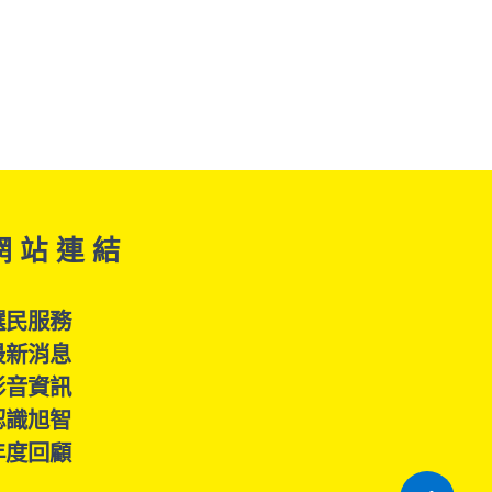
網 站 連 結
選民服務
最新消息
影音資訊
認識旭智
年度回顧