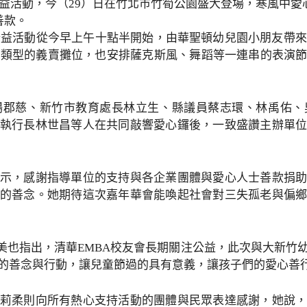
公益活動，今（29）日在竹北市竹筍公園盛大登場，寒風中
善款。
」公益活動從今早上午十點半開始，由華聖頓幼兒園小朋友帶來
種類型的義賣攤位，也安排薩克斯風、舞蹈等一連串的表演
楊郡慈、新竹市教育處長林立生、縣議員蔡志環、林禹佑、
執行長林世昌等人在共同敲響愛心鑼後，一致盛讚主辦單
示，感謝指導單位的支持與各企業團體與愛心人士善款捐
的善念。她期待這次嘉年華會能喚起社會對三失孤老與偏
秀美也指出，清華EMBA校友會長期關注公益，此次與大新竹
的善念與行動，讓兒童節過的具有意義，讓孩子們的愛心善
莉柔則向所有熱心支持活動的團體與民眾表達感謝，她說