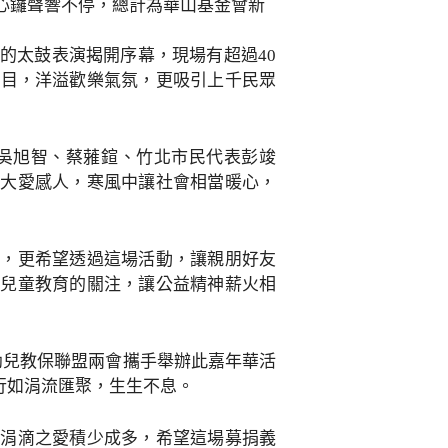
愛心鑼聲響不停，總計為華山基金會新
的太鼓表演揭開序幕，現場有超過40
節目，洋溢歡樂氣氛，更吸引上千民眾
吳旭智、蔡蕥鍹、竹北市民代表彭竣
位大愛感人，寒風中讓社會相當暖心，
助，更希望透過這場活動，讓親朋好友
鄉兒童教育的關注，讓公益精神薪火相
幼兒教保聯盟兩會攜手舉辦此嘉年華活
行如涓流匯聚，生生不息。
，涓滴之愛積少成多，希望這場募捐義