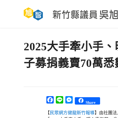
Skip
to
main
content
2025大手牽小手
子募捐義賣70萬悉
Facebook
Line
Messenger
Share
【
民眾網方健龍新竹報導
】由社團法