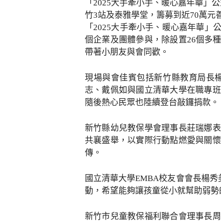
「2025大手牽小手、暖心嘉年華」
竹3站及泰雅學堂，籌募到近70萬元
「2025大手牽小手、暖心嘉年華
個企業及團體參與，除設置26個多
帶著小朋友與會同歡。
現場與會佳賓包括新竹縣教育局長
志、戴佩如與國立清華大學在職專班
隨後熱心民眾也陸續登台敲鑼捐款。
新竹縣幼兒教保學會理事長莊瑞娜表
共襄盛舉，以實際行動點燃愛與關懷
傳。
國立清華大學EMBA校友會會長楊
動，希望能夠讓孩童從小就幫助弱勢
新竹市兒童教保福利聯合會理事長周