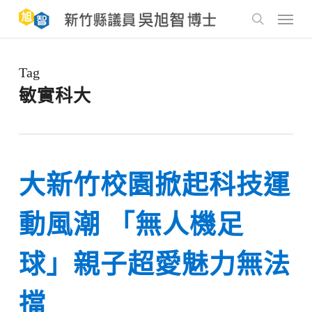
Skip
to
Menu
main
search
content
Tag
敏實科大
大新竹校園掀起科技運
動風潮 「無人機足
球」親子超愛魅力無法
擋