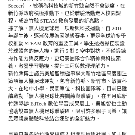
Soccer），被稱為科技城的新竹縣自然不會缺席，在
新竹縣政府積極推動下，已從體驗活動走入校園課
程，成為竹縣 STEAM 教育發展的新亮點。
據了解，無人機足球是一項新興科技運動，自 2016
年誕生後，逐漸發展為國際級賽事，更是全球許多學
校推動 STEAM 教育的重要工具。學生透過操控裝設
於球體內的無人機，進行 5 對 5 空中對抗，不僅鍛鍊
操作能力與反應力，更培養團隊合作精神與科技素
養，激發學習動機、提升工程與數理理解力。
新竹縣博士議員吳旭智積極串聯大新竹地區高度關注
這項無人機足球運動，包含新竹縣、新竹市、敏實科
大、在地中小學、民間單位、科技團隊等，目前已陸
續啟動「無人機足球比賽訓練與體驗」。在五月底新
竹縣舉辦 EdTech 數位學習成果展上，吳旭智也主動
協助設置無人機足球體驗區，吸引許多親子同樂，讓
民眾親身體驗科技結合運動的全新魅力。
目前已有多所竹縣學校導入相關課程與社團，如十興