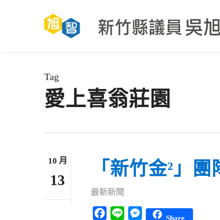
Skip
to
main
content
Tag
愛上喜翁莊園
10 月
「新竹金²」團
13
最新新聞
Facebook
Line
Messenger
Share