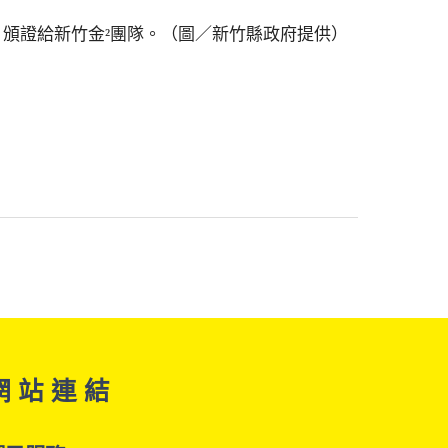
頒證給新竹金²團隊。（圖／新竹縣政府提供）
網 站 連 結