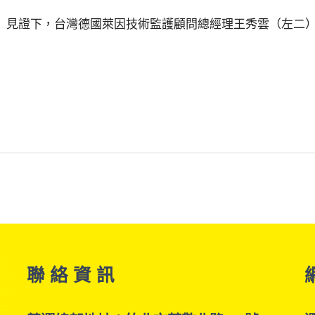
）見證下，台灣德國萊因技術監護顧問總經理王秀雲（左二）
聯 絡 資 訊