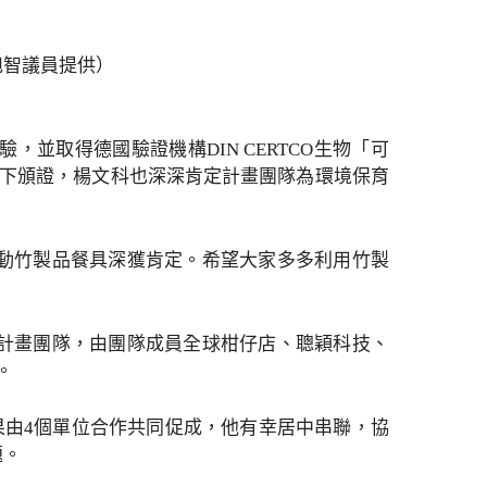
旭智議員提供）
檢驗，並取得德國驗證機構DIN CERTCO生物「可
證下頒證，楊文科也深深肯定計畫團隊為環境保育
動竹製品餐具深獲肯定。希望大家多多利用竹製
計畫團隊，由團隊成員全球柑仔店、聰穎科技、
。
果由4個單位合作共同促成，他有幸居中串聯，協
題。