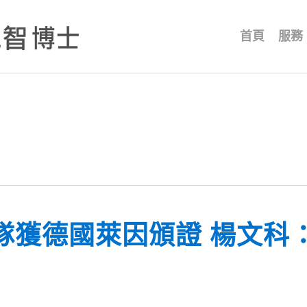
首頁
服務
隊獲德國萊因頒證 楊文科