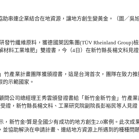
協助串連企業結合在地資源，讓地方創生變黃金。（圖／吳
纖維原料，獲德國萊因集團(TÜV Rheinland Group)
解材料工業堆肥」雙證書，今（4日）在新竹縣長楊文科見
」竹產業計畫團隊獲頒證書，這是台灣首次，團隊在致力推
碳的示範國家。
顧問公司總經理王秀雲頒發證書給「新竹金新竹金」竹產業
同受證，新竹縣長楊文科、工業研究院副院長彭裕民等人見證
示，新竹金²算是全國少有成功的地方創生2.0案例。此次成
，並協助解決在申請計畫、連結地方資源上所遇到的種種問