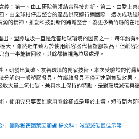
意義：第一、由工研院帶領結合科技創新、第二、由愛上喜
四、由全球柑仔店整合的產品供應鏈行銷國際。這次成功經
資源的精神，推動科技創新的跨域整合，為更多新竹縣的在
指出，塑膠垃圾一直是危害地球環境的因素之一，每年約有8
極大。雖然近年致力於使用紙容器代替塑膠製品，但紙容
，只有一半能被回收，其餘都被視為垃圾處理。
性，研發出負碳、友善環境的獨家技術，本次受驗證的竹纖維製
法分解的一般塑膠餐具，竹纖維餐具不僅可達到負碳效果，
吸收大量二氧化碳、兼具水土保持的特點，是對環境減碳與
術，使用完只要丟進家用廚餘桶或是埋於土壤，短時間內即
²」團隊獲德國萊因頒證 楊文科：減塑減碳最佳示範