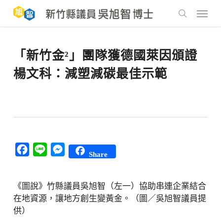
Skip
to
Menu
main
search
content
「新竹金²」團隊獲德國萊因頒證
楊文科：減塑減碳最佳示範
Facebook
Line
Messenger
Share
《圖說》竹縣議員吳旭智（左一）協助串連企業結合
在地資源，讓地方創生變黃金。（圖／吳旭智議員提
供）