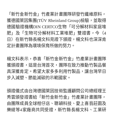
「新竹金新竹金」竹產業計畫團隊研發竹纖維原料，
獲德國萊因集團(TÜV Rheinland Group)檢驗，並取得
德國驗證機構DIN CERTCO生物「可分解材料家庭堆
肥」及「生物可分解材料工業堆肥」雙證書，今（4
日）在新竹縣長楊文科見證下頒證，楊文科也深深肯
定計畫團隊為環境保育所做的努力。
楊文科表示，恭喜「新竹金新竹金」竹產業計畫團隊
獲頒證書，這是台灣首次，團隊在致力推動竹製品餐
具深獲肯定。希望大家多多利用竹製品，讓台灣早日
步入減塑、節能減碳的示範國家。
頒證儀式由台灣德國萊因技術監護顧問公司總經理王
秀雲頒發證書給「新竹金新竹金」竹產業計畫團隊，
由團隊成員全球柑仔店、聰穎科技、愛上喜翁莊園及
樂緹等4家廠商共同受證，新竹縣長楊文科、工業研