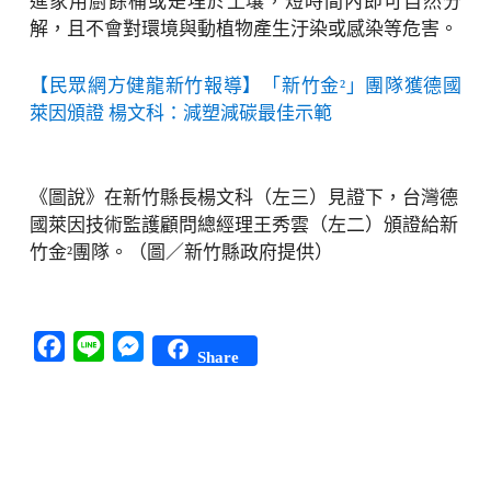
進家用廚餘桶或是埋於土壤，短時間內即可自然分
解，且不會對環境與動植物產生汙染或感染等危害。
【民眾網方健龍新竹報導】「新竹金²」團隊獲德國
萊因頒證 楊文科：減塑減碳最佳示範
《圖說》在新竹縣長楊文科（左三）見證下，台灣德
國萊因技術監護顧問總經理王秀雲（左二）頒證給新
竹金²團隊。（圖／新竹縣政府提供）
Facebook
Line
Messenger
Share