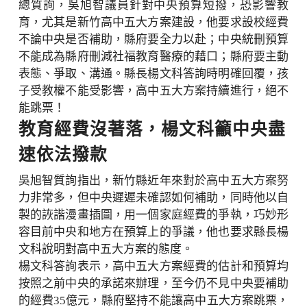
總質詢，吳旭智議員針對中央預算短撥，恐影響教
育，尤其是新竹高中五大方案建設，他要求設校經費
不論中央是否補助，縣府要全力以赴；中央統刪預算
不能成為縣府刪減社福教育醫療的藉口；縣府要主動
表態、爭取、溝通。縣長楊文科答詢時明確回覆，孩
子受教權不能受影響，高中五大方案持續進行，絕不
能跳票！
教育經費沒著落，楊文科籲中央盡
速依法撥款
吳旭智質詢指出，新竹縣近年來對於高中五大方案努
力非常多，但中央遲遲未確認如何補助，同時他以自
製的詼諧漫畫插圖，用一個家庭經費的爭執，巧妙形
容目前中央和地方在預算上的爭議，他也要求縣長楊
文科說明對高中五大方案的態度。
楊文科答詢表示，高中五大方案經費的估計和預算均
按照之前中央的承諾來辦理，至今仍不見中央要補助
的經費35億元，縣府堅持不能讓高中五大方案跳票，