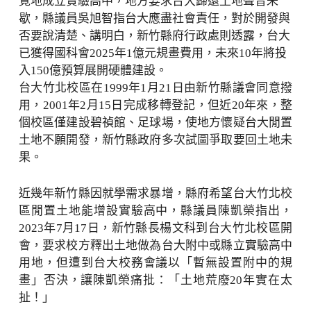
覓地成立實驗高中，地方要求台大歸還土地聲音未
歇，縣議員吳旭智指台大應盡社會責任，對於開發與
否要說清楚、講明白，新竹縣府行政處則透露，台大
已獲得國科會2025年1億元規畫費用，未來10年將投
入150億預算展開硬體建設。
台大竹北校區在1999年1月21日由新竹縣議會同意撥
用，2001年2月15日完成移轉登記，但近20年來，整
個校區僅建設碧禎館、足球場，使地方懷疑台大閒置
土地不願開發，新竹縣政府多次試圖爭取要回土地未
果。
近幾年新竹縣因就學需求暴增，縣府希望台大竹北校
區閒置土地能增設實驗高中，縣議員陳凱榮指出，
2023年7月17日，新竹縣長楊文科到台大竹北校區開
會，要求校方釋出土地做為台大附中或縣立實驗高中
用地，但遭到台大校務會議以「暫無設置附中的規
畫」否決，讓陳凱榮痛批：「土地荒廢20年實在太
扯！」