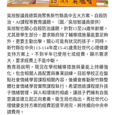
吳旭智議員總質詢聚焦新竹縣高中五大方案、自殺防
治、AI課程等教育議題。（圖／吳旭智議員提供）
吳旭智也關心自殺防治議題，針對15至24歲年齡層，
尤其是學生部分，要求縣府除了輔導措施量能要足夠
外，更要主動出擊，關心可能有狀況的孩子。同時，
新竹縣在中央113-114年度15-45歲青壯世代心理健康
支持方案上，不到半年已使用七成經費，顯示需求
大，要求經費上不能中斷。
教育局說明，現況在學校輔導措施與量能上持續強
化，包含相關人員配置與專業訓練。目前學校正在盤
點社會情緒學習課程相關內容，後續會推動新竹縣整
體社會情緒學習實際課程執行，希望透過課程提升孩
子情緒管理、與人和環境的相處，讓孩子們擁有自我
意識並建立起正向素養。衛生局也指出，青壯世代心
理健康支持方案的經費若提早用完，將持續向中央申
請費用。