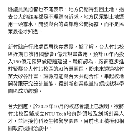
縣議員吳旭智也不滿表示，地方仍期待要回土地，過
去台大的態度都是不理縣府訴求，地方民眾對土地運
用一頭霧水，開發與否的資訊應公開揭露，而不是民
眾最後才知道。
新竹縣府行政處長周秋堯透露，據了解，台大竹北校
區近期已獲得國發會1億元規畫費用，預計10年內投
入150億元預算做硬體建設。縣府認為，廠商逐步進
駐緊鄰台大竹北校區的AI智慧園區，盼未來透過桃竹
苗大矽谷計畫，讓縣府能與台大共創合作，串起校地
開發跟研究設計量能，讓創新創業能量持續成就科學
園區成功經驗。
台大回應，於2023年10月的校務會議上已說明，欲將
竹北校區擬成立NTU Tech培育跨領域及創新創業人
才，並連接竹科及生物醫學園區，目前也正積極和相
關政府機關洽談中。