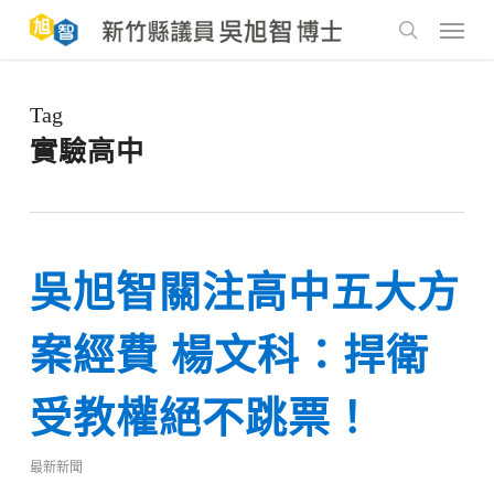
Skip
to
Menu
main
search
content
Tag
實驗高中
吳旭智關注高中五大方
案經費 楊文科：捍衛
受教權絕不跳票！
最新新聞