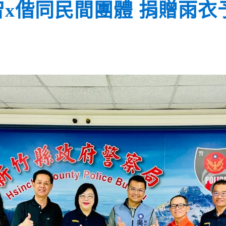
x偕同民間團體 捐贈雨衣