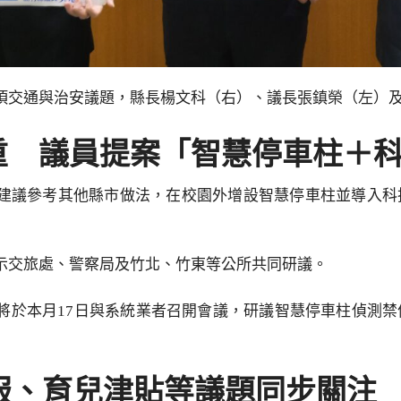
項交通與治安議題，縣長楊文科（右）、議長張鎮榮（左）
重 議員提案「智慧停車柱＋
建議參考其他縣市做法，在校園外增設智慧停車柱並導入科
示交旅處、警察局及竹北、竹東等公所共同研議。
將於本月17日與系統業者召開會議，研議智慧停車柱偵測
服、育兒津貼等議題同步關注