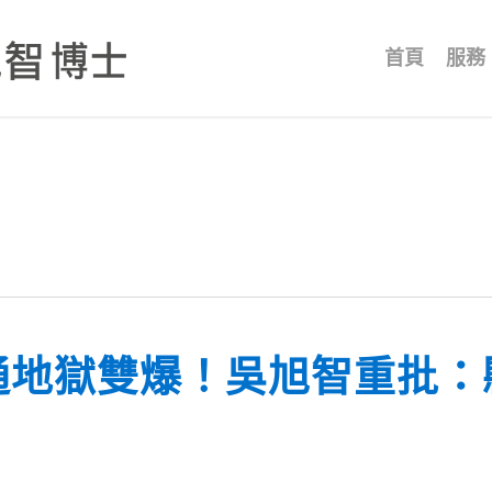
首頁
服務
通地獄雙爆！吳旭智重批：