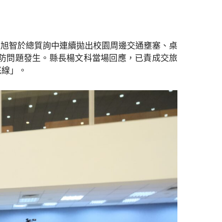
員吳旭智於總質詢中連續拋出校園周邊交通壅塞、桌
防問題發生。縣長楊文科當場回應，已責成交旅
底線」。