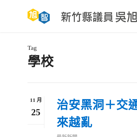
Skip
to
main
content
Tag
學校
11 月
治安黑洞＋交
25
來越亂