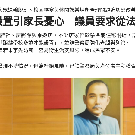
大眾運輸脫班、校園壅塞與休閒娛樂場所管理問題迫切需改
設置引家長憂心 議員要求從
牌社、麻將館與桌遊店，不少店家位於學區或住宅附近，
「距離學校多遠才能設置」，並請警察局強化查緝與列管。
但若未事先防範，容易衍生治安風險，造成民眾不安。
發現不法情況，但為杜絕風險，已請警察局與產發處主動稽