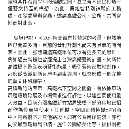
議將其作為青少年的運動空間，甚至有人提出打造一
個藝文特區的構想。為此，吳旭智特別請縣府工務
處、產發處舉辦會勘，邀請高鐵公司、公所、共同會
勘商討此事。
吳旭智說，可以理解高鐵有其營運的考量，但該地
區已閒置多時，目前的營利計劃也尚未有具體的時間
表。因此，強烈建議高鐵單位可以有更多元的思維，
例如過去高鐵也曾經提出台灣高鐵藝術計畫。於新竹
高鐵橋下帶動表演藝術能量、吸引藝術家駐地創作，
那麼從高鐵到新瓦屋再到東興圳，就會形成一個完整
的藝文休憩廊帶。
高鐵新竹站表示，高鐵橋下空間之開發，會依據車站
周邊環境發展及市場需求進行評估，以達空間使用最
大效益。目前有關高鐵新竹站周邊橋下部分用地已招
商作為停車場使用，其他橋下空間正積極辦理招商
中。高鐵橋下之其他路段，如有公益用途需求，亦可
向交通部鐵道局申請，施作公園綠美化等，提供附近