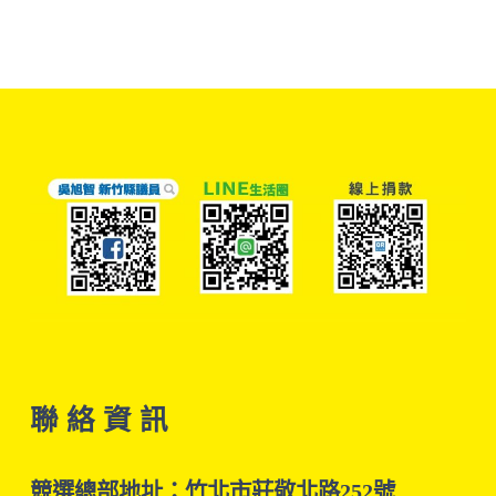
聯 絡 資 訊
競選總部地址：竹北市莊敬北路252號