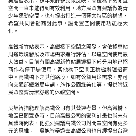
吳旭智表示，多年來許多民眾反映，高鐵橋下的閒置
空間一直未能得到有效利用，地方民眾有建議做為青
少年運動空間，也有提出打造一個藝文特區的構想，
希望共同會勘商討此事，讓閒置空間使用功能極大
化。
高鐵新竹站表示，高鐵橋下空間之開發，會依據車站
周邊環境發展及市場需求進行評估，以達空間使用最
大效益。目前有關高鐵新竹站周邊橋下部分用地已招
商作為停車場使用，其他橋下空間正積極辦理招商
中。高鐵橋下之其他路段，如有公益用途需求，亦可
向交通部鐵道局申請，施作公園綠美化等，提供附近
民眾整齊清潔舒適的休憩空間。
吳旭智指能理解高鐵公司有其營運考量，但高鐵橋下
地區已閒置多時，目前高鐵公司的營利計畫也尚未有
具體時間表，他強烈建議高鐵公司對閒置空間有更多
元的思維。 吳旭智舉過去高鐵公司也曾經提出台灣