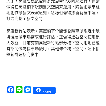
久了，高鐵乜應該愛用多元思考个方向來進行，係講
做得在高鐵橋下規劃藝文空間來運用，餳藝術家來駐
地創作摎藝文表演這兜，恁樣乜做得摎新瓦屋串連，
打造完整个藝文空間。
高鐵新竹站表示，高鐵橋下个開發會照車頭附近个環
境發展摎市場需求進行評估，正做得達著空間使用最
大效益。目前有關高鐵新竹站部分橋下空間用地已經
有招商做為停車場使用，其他伸个橋下空間，這下係
煞猛辦理招商當中。
Facebook
Line
Messenger
Share