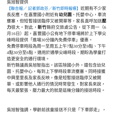
吳旭智提供
近期有不少家
【聯合報／ 記者
郭政芬
／新竹即時報導】
長反應，在嘉豐國小附近有
幼兒園
、托嬰中心，車流
壅塞，但短暫接送臨停又被開單等，家長直呼加送
壓
力
很大。對此，
新竹
縣府交旅處公告，從下周一（6
月16日）起，嘉豐國小公有地下停車場將於上下學尖
峰時段提供「進場30分鐘內免費停車」優惠。
免費停車時段為周一至周五上午7點30分至9點、下午
4點30分至6點，適用於通學尖峰時段，期盼為學童打
造更安全的通行環境。
新竹縣議員吳旭智指出，該區除國小外，還包含幼兒
園、托嬰中心，每到上下學時段車流壅塞。同時接獲
中興里里長及家長反映，像是短暫接送臨停又被開
單、或影響他人通行的情況時常發生，對家長來說，
每天最緊張、壓力最大的就是這幾分鐘的接送時段。
吳旭智強調，學齡前孩童接送不只是「下車即走」，