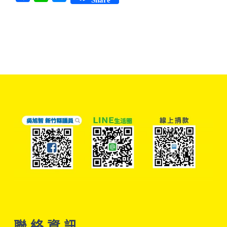
聯 絡 資 訊