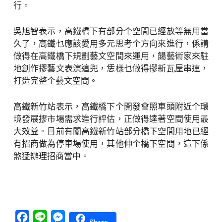
行。
吳旭智表示，高鐵橋下有部分个空間已經放等無用當
久了，高鐵乜應該愛用多元思考个方向來進行，係講
做得在高鐵橋下規劃藝文空間來運用，餳藝術家來駐
地創作摎藝文表演這兜，恁樣乜做得摎新瓦屋串連，
打造完整个藝文空間。
高鐵新竹站表示，高鐵橋下个開發會照車頭附近个環
境發展摎市場需求進行評估，正做得達著空間使用最
大效益。目前有關高鐵新竹站部分橋下空間用地已經
有招商做為停車場使用，其他伸个橋下空間，這下係
煞猛辦理招商當中。
Facebook
Line
Messenger
Share