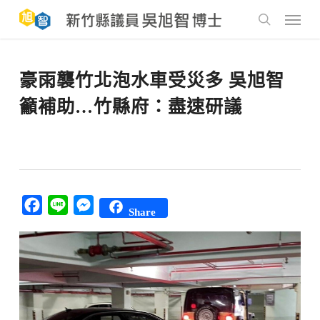
Skip
to
Menu
main
search
content
豪雨襲竹北泡水車受災多 吳旭智
籲補助…竹縣府：盡速研議
Facebook
Line
Messenger
Share