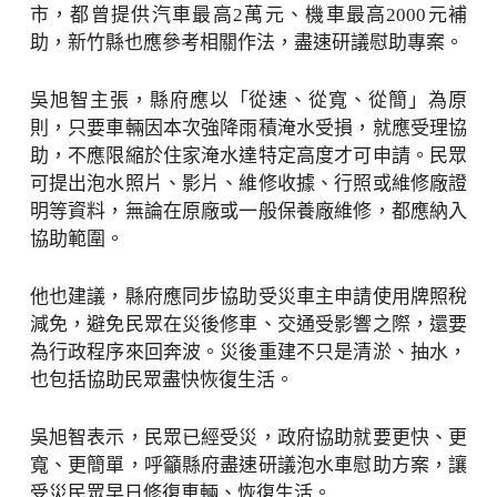
市，都曾提供汽車最高2萬元、機車最高2000元補
助，新竹縣也應參考相關作法，盡速研議慰助專案。
吳旭智主張，縣府應以「從速、從寬、從簡」為原
則，只要車輛因本次強降雨積淹水受損，就應受理協
助，不應限縮於住家淹水達特定高度才可申請。民眾
可提出泡水照片、影片、維修收據、行照或維修廠證
明等資料，無論在原廠或一般保養廠維修，都應納入
協助範圍。
他也建議，縣府應同步協助受災車主申請使用牌照稅
減免，避免民眾在災後修車、交通受影響之際，還要
為行政程序來回奔波。災後重建不只是清淤、抽水，
也包括協助民眾盡快恢復生活。
吳旭智表示，民眾已經受災，政府協助就要更快、更
寬、更簡單，呼籲縣府盡速研議泡水車慰助方案，讓
受災民眾早日修復車輛、恢復生活。