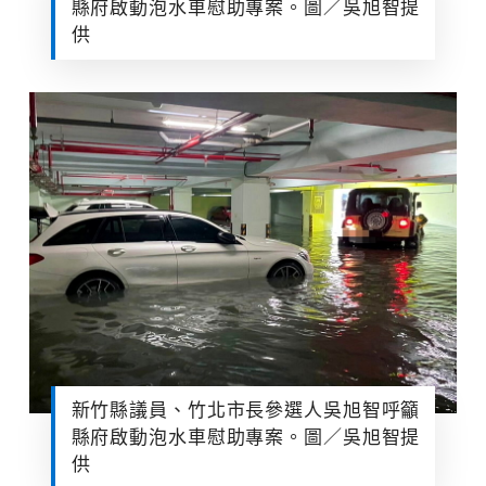
縣府啟動泡水車慰助專案。圖／吳旭智提
供
新竹縣議員、竹北市長參選人吳旭智呼籲
縣府啟動泡水車慰助專案。圖／吳旭智提
供