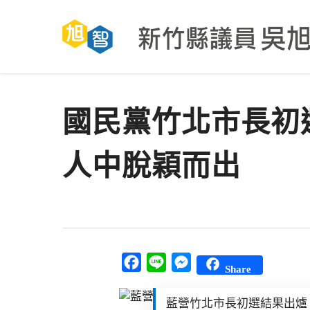
Skip
to
main
content
國民黨竹北市長初
人中脫穎而出
Facebook
Line
Messenger
Share
藍營竹北市長初選結果出爐