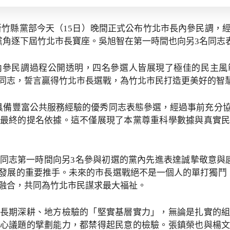
新竹縣黨部今天（15日）晚間正式公布竹北市長內參民調，
黨角逐下屆竹北市長寶座。吳旭智在第一時間也向另3名同志
內參民調過程公開透明，四名參選人皆展現了極佳的民主風
同志，誓言贏得竹北市長選戰，為竹北市民打造更美好的智
具備豐富公共服務經驗的優秀同志表態參選，經過事前充分
最終的提名依據。這不僅展現了本黨尊重科學數據與真實
同志第一時間向另3名參與初選的黨內先進表達誠摯敬意與
發展的重要推手。未來的市長選戰絕不是一個人的單打獨鬥
融合，共同為竹北市民謀求最大福祉。
長期深耕、地方檢驗的「堅實基層實力」，無論是扎實的
心議題的擘劃能力，都禁得起民意的檢驗。張鎮榮也與楊