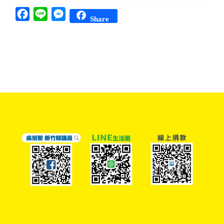
Facebook
Line
Messenger
Share