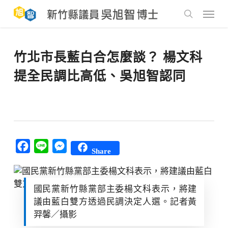
Skip
to
Menu
main
search
content
竹北市長藍白合怎麼談？ 楊文科
提全民調比高低、吳旭智認同
Facebook
Line
Messenger
Share
國民黨新竹縣黨部主委楊文科表示，將建
議由藍白雙方透過民調決定人選。記者黃
羿馨／攝影