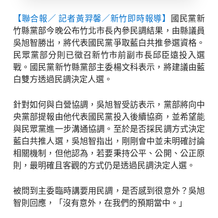
【聯合報／ 記者黃羿馨／新竹即時報導】
國民黨新
竹縣黨部今晚公布竹北市長內參民調結果，由縣議員
吳旭智勝出，將代表國民黨爭取藍白共推參選資格。
民眾黨部分則已徵召新竹市前副市長邱臣遠投入選
戰。國民黨新竹縣黨部主委楊文科表示，將建議由藍
白雙方透過民調決定人選。
針對如何與白營協調，吳旭智受訪表示，黨部將向中
央黨部提報由他代表國民黨投入後續協商，並希望能
與民眾黨進一步溝通協調。至於是否採民調方式決定
藍白共推人選，吳旭智指出，剛剛會中並未明確討論
相關機制，但他認為，若要秉持公平、公開、公正原
則，最明確且客觀的方式仍是透過民調決定人選。
被問到主委臨時講要用民調，是否感到很意外？吳旭
智則回應，「沒有意外，在我們的預期當中。」