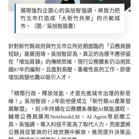
展現強烈企圖心的吳旭智強調，將致力把
竹北市打造成「大新竹共榮」的示範城
市。（圖／吳旭智臉書）
針對新竹縣政府與竹北市公所近期面臨的「公務員額
短缺」
基層困境，吳旭智認為，真正的治理不應停留
在「增加員額」
的傳統思維，現行公務體系仍沿用民
國
87
年的編制，且面對高壓、
重複性高的工作，即便
增加員額也難以吸引人才。
「精簡行政，釋放效能，才是先進城市治理的新思
維！」
吳旭智說，
2
年前他便成立「新竹縣
AI
產業發
展聯盟」，近
3
年持
續在公務體系推動
AI
賦能課程，
輔導公務員運用
NotebookLM
、
AI Agent
等前瞻工
具。吳強調，導入科技不是為了取代人力，
而是要將
公務員從繁瑣的行政庶務中解放，進而提升決策品