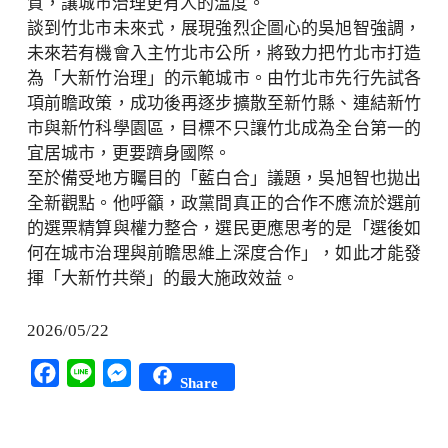
質，
讓城市治理更有人的溫度。
談到竹北市未來式，展現強烈企圖心的吳旭智強調，
未來若有機會入主竹北市公所，將致力把竹北市打造
為「
大新竹治理」的示範城市。由竹北市先行先試各
項前瞻政策，
成功後再逐步擴散至新竹縣、連結新竹
市與新竹科學園區，
目標不只讓竹北成為全台第一的
宜居城市，更要躋身國際。
至於備受地方矚目的「藍白合」議題，吳旭智也拋出
全新觀點。
他呼籲，政黨間真正的合作不應流於選前
的選票精算與權力整合，
選民更應思考的是「選後如
何在城市治理與前瞻思維上深度合作」，
如此才能發
揮「大新竹共榮」的最大施政效益。
2026/05/22
Facebook
Line
Messenger
Share