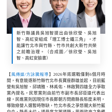
新竹縣議員吳旭智提出由徐欣瑩、吳旭
智、高虹安組成「理工博士鐵三角」，才
能讓竹北市與竹縣、竹市共創大新竹共榮
之前瞻治理。（合成圖／徐欣瑩、吳旭
智、高虹安臉書）
【
風傳媒/方詠騰報導
】2026
年底選戰僅剩
6
個月時
間，
有意競逐新竹縣竹北市長寶座群雄並起，目前藍
營有吳旭智、邱靖雅
、林禹佑、林啟賢四雄全力爭取
黨內提名，
民眾黨則由前竹市副市長邱臣遠代表出
線，
民進黨則因現任市長鄭朝方問鼎縣長態度未明，
導致綠營人選暫時懸缺，竹北市長之爭悠關大新竹藍
白合、縣長大位
、議員席次等議題，風雨欲來之象備