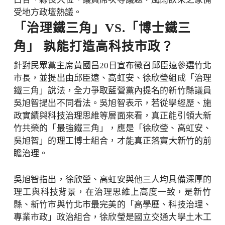
受地方政壇熱議。
「治理鐵三角」VS.「博士鐵三
角」 孰能打造高科技市政？
針對民眾黨主席黃國昌
20
日宣布徵召邱臣遠參選竹北
市長，
並提出由邱臣遠、高虹安、徐欣瑩組成「治理
鐵三角」說法，
全力爭取藍營黨內提名的新竹縣議員
吳旭智提出不同看法。
吳旭智表示，若從學經歷、施
政實績與科技治理思維等層面來看，
真正能引領大新
竹共榮的「最強鐵三角」，應是「徐欣瑩、高虹安、
吳旭智」的理工博士組合，才能真正落實大新竹的前
瞻治理。
吳旭智指出，徐欣瑩、
高虹安與他三人均具備深厚的
理工與科技背景，
在治理思維上高度一致，是新竹
縣、新竹市與竹北市最完美的「
高學歷、科技治理、
專業市政」政治組合，徐欣瑩是國立交通大學
土木工