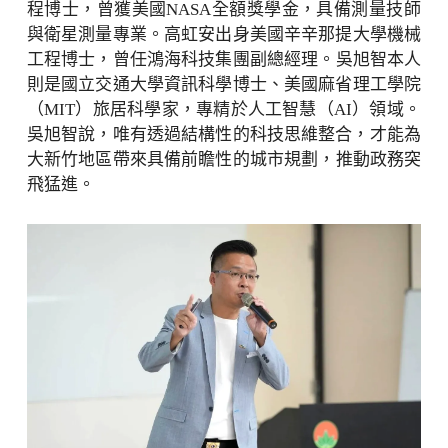
程博士，曾獲美國
NASA
全額獎學金，
具備測量技師
與衛星測量專業。高虹安出身美國辛辛那提大學機械
工程博士，曾任鴻海科技集團副總經理。吳旭智本人
則是國立交通
大學資訊科學博士、美國麻省理工學院
（
MIT
）旅居科學家，
專精於人工智慧（
AI
）領域。
吳旭智說，
唯有透過結構性的科技思維整合，
才能為
大新竹地區帶來具備前瞻性的城市規劃，推動政務突
飛猛進。