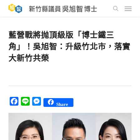
Skip
to
Menu
main
search
content
藍營戰將抛頂級版「博士鐵三
角」！吳旭智：升級竹北市，落實
大新竹共榮
Facebook
Line
Messenger
Share