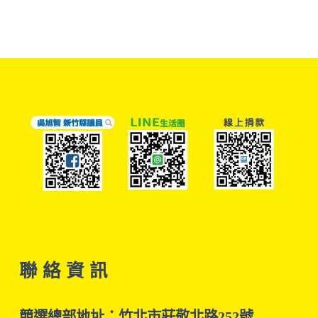
聯 絡 資 訊
競選總部地址：竹北市莊敬北路252號