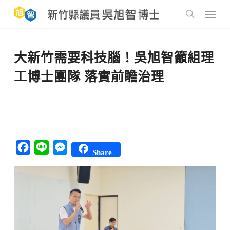
Skip
to
Menu
main
search
content
大新竹需要科技腦！吳旭智籲組理
工博士團隊 落實前瞻治理
Facebook
Line
Messenger
Share