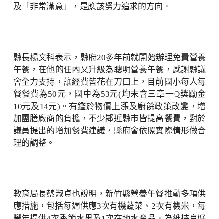
及「非常滿意」，是應該努力追求的方向。
縣長楊文科表示，縣府20多年前就開始辦理免費營養
午餐，在他的任內又升級為聰明營養午餐，感謝縣議
會全力支持，讓經費皆花在刀口上，目前國小每人每
餐餐費為50元，國中為53元(均未含三章一Q獎勵金
10元及14元)。有鑑於物價上漲及廚餘政策改變，增
加團膳廠商的負擔，不少鄰近縣市皆提高餐費，對於
議員提出的增加餐費建議，縣府會依照實際情形做合
理的調整。
教育局長蔡淑貞也說明，新竹縣營養午餐推動多項供
應措施，包括每週供應3次有機蔬菜、2次有機米，每
學年提供4次季節水果及1次在地水產品。為維持良好