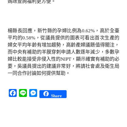
媽咪查詢福利更方便。
楊縣長回應，新竹縣的孕婦比例為0.62%，高於全臺
平均的0.58%，從議員提供的圖表可看出首次生產的
婦女平均年齡有增加趨勢，高齡產婦議題值得關注，
而中央有補助的羊膜穿刺申請人數逐年減少，多數孕
婦比較能接受非侵入性的NIPT，顯示確實有補助的必
要，吳議員提出的建議非常好，將請社會處及衛生局
一同合作討論如何提供幫助。
Facebook
Line
Messenger
Share