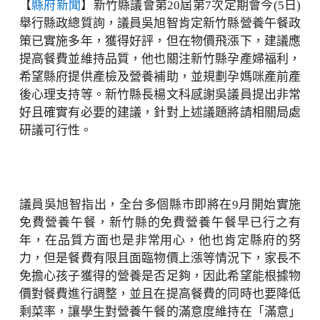
【
縣府新聞
】新竹縣議會第20屆第7次定期會今(5日)
舉行縣政總質詢，議員吳旭智肯定新竹縣營養午餐政
策已實施多年，獲得好評，但在物價飛漲下，建議應
提高餐費並維持品質，他也關注新竹縣孕產婦福利，
希望縣府提供產檢及營養補助，並規劃孕媽咪產前產
後心理支持等。新竹縣長楊文科感謝吳議員提出非常
好且確實有必要的建議，針對上述議題將請相關局處
研議可行性。
議員吳旭智指出，全台多個縣市即將在9月開始實施
免費營養午餐，新竹縣的免費營養午餐早已行之有
年，在品質方面也是非常用心，他也肯定縣府的努
力，但是餐費有限且面臨物價上漲等情況下，家長不
免擔心孩子獲得的營養是否足夠，因此希望能根據物
價對餐費進行調整，並且在提高餐費的同時也要降低
剩菜率，讓學生對營養午餐的滿意度維持在「滿意」