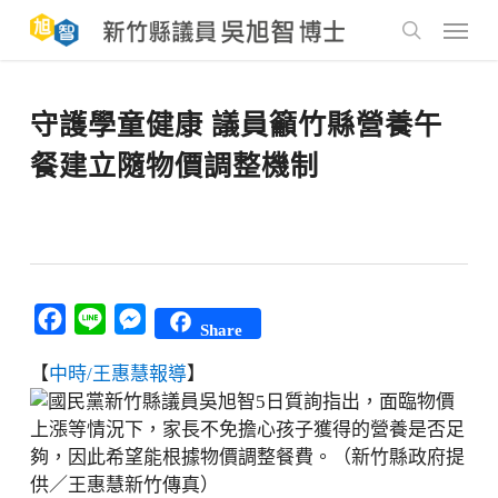
Skip
to
Menu
main
search
content
守護學童健康 議員籲竹縣營養午
餐建立隨物價調整機制
Facebook
Line
Messenger
Share
【
中時/王惠慧報導
】