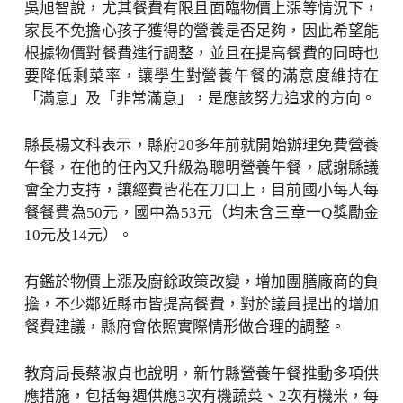
吳旭智說，尤其餐費有限且面臨物價上漲等情況下，
家長不免擔心孩子獲得的營養是否足夠，因此希望能
根據物價對餐費進行調整，並且在提高餐費的同時也
要降低剩菜率，讓學生對營養午餐的滿意度維持在
「滿意」及「非常滿意」，是應該努力追求的方向。
縣長楊文科表示，縣府20多年前就開始辦理免費營養
午餐，在他的任內又升級為聰明營養午餐，感謝縣議
會全力支持，讓經費皆花在刀口上，目前國小每人每
餐餐費為50元，國中為53元（均未含三章一Q獎勵金
10元及14元）。
有鑑於物價上漲及廚餘政策改變，增加團膳廠商的負
擔，不少鄰近縣市皆提高餐費，對於議員提出的增加
餐費建議，縣府會依照實際情形做合理的調整。
教育局長蔡淑貞也說明，新竹縣營養午餐推動多項供
應措施，包括每週供應3次有機蔬菜、2次有機米，每