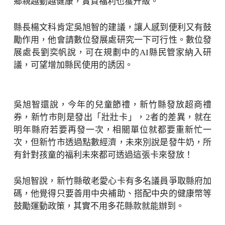
鄉親越動越健康，實質福利也獲升級。
縣長楊文科肯定吳旭智的建議，讓人感到便利又有鼓
勵作用，他會請數位發展處研究一下可行性。數位發
展處長劉奕帆說，可在規劃中的AI縣民管家納入研
議，可望增加縣民使用的誘因。
吳旭智還說，今年的兒童節禮，新竹縣發放超商禮
券，新竹市則是發出「壯壯卡」，2者的差異，就在
明年縣府若要再發一次，相關單位就都要重新忙一
次，但新竹市透過點數經濟，未來別說是發牛奶，所
有針對孩童的福利未來都可透過這張卡來發放！
吳旭智說，新竹縣敬老愛心卡有多名議員爭取縣府加
碼，他覺得只要善用中央補助、搭配中央的健康幣等
鼓勵運動政策，其實不用多花縣款就能辦到。