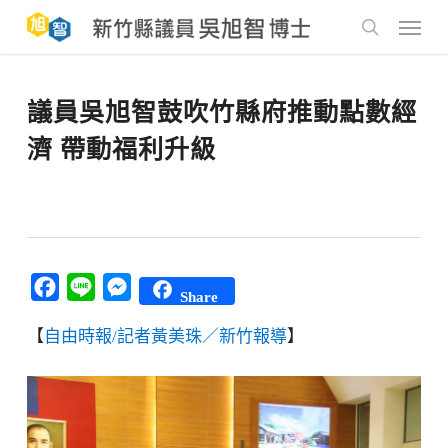
Skip
to
Menu
main
search
content
議員吳旭智鼓吹竹縣府推動點數經
濟 帶動福利升級
Facebook
Line
Messenger
Share
【
自由時報/記者黃美珠／新竹報導
】