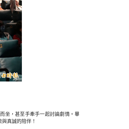
肩而坐，甚至手牽手一起討論劇情。畢
流與真誠的陪伴！