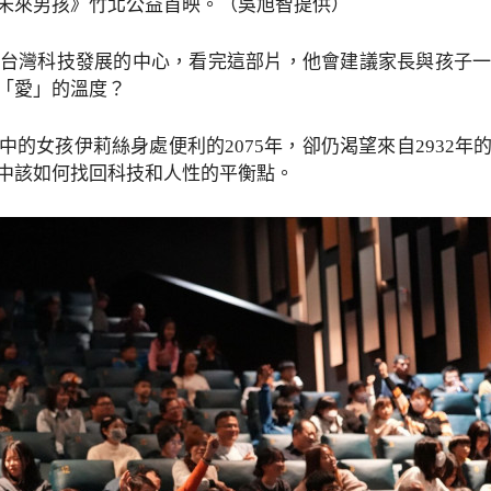
未來男孩》竹北公益首映。（吳旭智提供）
台灣科技發展的中心，看完這部片，他會建議家長與孩子
「愛」的溫度？
的女孩伊莉絲身處便利的2075年，卻仍渴望來自2932
中該如何找回科技和人性的平衡點。