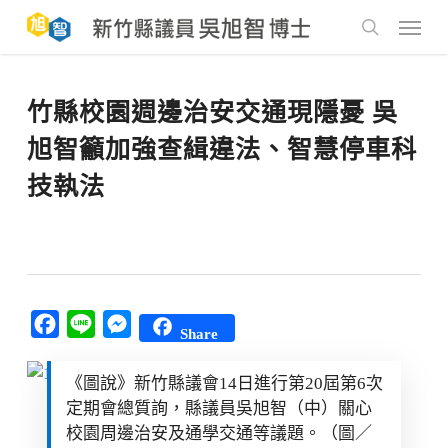
Skip
to
Menu
main
search
content
竹縣校園週邊治安交通現隱憂 吳
旭智籲加強查緝違法、智慧停車科
技執法
Facebook
Line
Messenger
Share
《圖說》新竹縣議會14日進行第20屆第6次
定期會總質詢，縣議員吳旭智（中）關心
校園周邊治安及通學交通等議題。（圖／