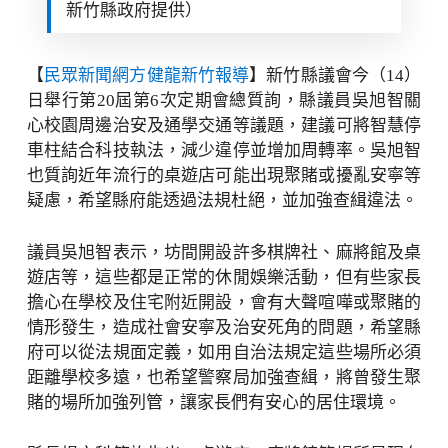
新竹縣政府提供）
【
民眾新聞網方健龍新竹報導
】新竹縣議會今（14）
日舉行第20屆第6次定期會總質詢，縣議員吳旭智關
心校園周邊治安及通學交通等議題，建議可將智慧停
車柱結合科技執法，減少違停並增加周轉率。吳旭智
也質詢近年流行的桌遊店可能出現聚賭或擾亂安寧等
疑慮，希望縣府能透過法規杜絕，並加強查緝違法。
議員吳旭智表示，坊間開設許多棋牌社、麻將館及桌
遊店等，這些都是正常的休閒娛樂活動，但有些家長
擔心在學校及住宅附近開設，會有大聲喧嘩或聚賭的
情形發生，造成社會安寧及治安死角的問題，希望縣
府可以從法規面定義，如用自治法規定這些場所必須
距離學校多遠，也希望警察局加強查緝，將曾發生聚
賭的場所加強列管，讓家長們有安心的居住環境。