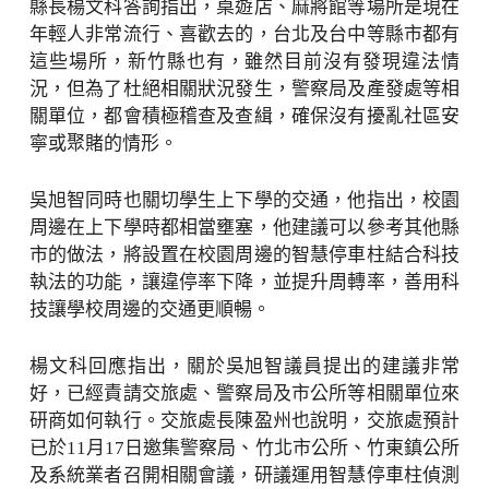
縣長楊文科答詢指出，桌遊店、麻將館等場所是現在
年輕人非常流行、喜歡去的，台北及台中等縣市都有
這些場所，新竹縣也有，雖然目前沒有發現違法情
況，但為了杜絕相關狀況發生，警察局及產發處等相
關單位，都會積極稽查及查緝，確保沒有擾亂社區安
寧或聚賭的情形。
吳旭智同時也關切學生上下學的交通，他指出，校園
周邊在上下學時都相當壅塞，他建議可以參考其他縣
市的做法，將設置在校園周邊的智慧停車柱結合科技
執法的功能，讓違停率下降，並提升周轉率，善用科
技讓學校周邊的交通更順暢。
楊文科回應指出，關於吳旭智議員提出的建議非常
好，已經責請交旅處、警察局及市公所等相關單位來
研商如何執行。交旅處長陳盈州也說明，交旅處預計
已於11月17日邀集警察局、竹北市公所、竹東鎮公所
及系統業者召開相關會議，研議運用智慧停車柱偵測