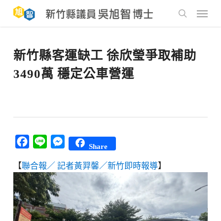
Skip
to
Menu
main
search
content
新竹縣客運缺工 徐欣瑩爭取補助
3490萬 穩定公車營運
Facebook
Line
Messenger
Share
【
聯合報／ 記者黃羿馨／新竹即時報導
】