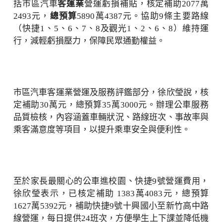
括市區汽車
客運業
營運虧損補貼，核定補助2077萬
2493元，
總預算
5890萬4387元。協助9條主要路線
（快捷1、5、6、7、8及觀光1、2、6、8）維持運
行，減輕虧損壓力，保障民眾通勤權益。
市區汽車客運業營運及服務評鑑部分，徐欣瑩說，核
定補助30萬元，總預算35萬3000元。辦理公車服務
品質檢核，內容涵蓋車輛狀況、路線班次、事故率與
乘客滿意度等項目，以提升乘車安全與便利性。
至於家長最關心的公車進校園、快捷9號營運費用，
徐欣瑩表示，已核定補助 1383萬4083元，總預算
1627萬5392元，補助快捷9號十興國小至新竹高中路
線營運，每日提供24班次，方便學生上下課並降低機