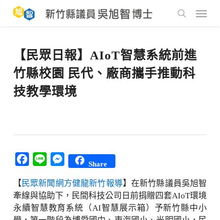
Skip
to
Menu
main
search
content
【民眾日報】AIoT智慧系統前進
竹縣校園 民代、廠商攜手推動科
技教學環境
Facebook
Line
Messenger
Share
【
民眾新聞網方健龍新竹報導
】在新竹縣議員吳旭智
牽線與協助下，民間科技公司日前捐贈四套AIoT環境
永續智慧教育系統（AI智慧展示箱）予新竹縣中小