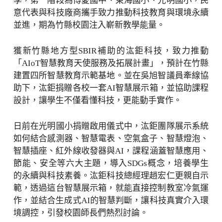
學，第一階段為博愛國中、東海國小、光明國小，民
意代表與科技廠商攜手致力推動科技教育與環境永續
並進，期為竹縣校園注入嶄新教學能量。
獲新竹縣地方型SBIR補助的汯鉅科技，致力推動
「AIoT智慧教育天使服務及拓展計畫」，預計在竹縣
建置四所智慧教育示範基地。並在吳旭智議員牽線協
助下，汯鉅捐贈各校一套AI智慧展示箱，並協助課程
設計，讓學生不僅看懂科技，更能動手實作。
日前在光明國小捐贈啟用儀式中，汯鉅團隊展示系統
如何結合感測器、智慧電表、空氣盒子、智慧燈泡、
智慧插座、紅外線收發器與AI，課程涵蓋智慧應用、
節能、安全等六大主題，導入SDGs概念，培養學生
的永續與科技素養。汯鉅科技總經理趙宏仁更親自示
範，透過這台智慧展示箱，就能直接控制教室冷氣運
作，並結合生成式AI的智慧判斷，讓科技真實介入環
境調控，引發校園師長們熱烈討論。