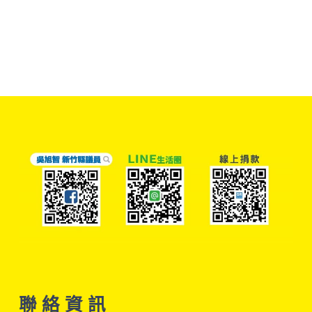
聯 絡 資 訊