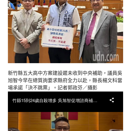
新竹縣五大高中方案建設遲未收到中央補助，議員吳
旭智今早在總質詢要求縣府全力以赴，縣長楊文科當
場承諾「決不跳票」。記者郭政芬／攝影