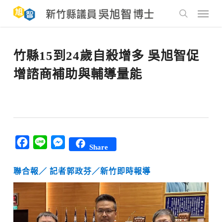
Skip
to
Menu
main
search
content
竹縣15到24歲自殺增多 吳旭智促
增諮商補助與輔導量能
Facebook
Line
Messenger
Share
聯合報／ 記
者
郭政芬
／新竹即時報導