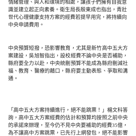
情緒管理、與人和環境的相處，讓孩子們擁有自我意
識並建立起正向素養。衛生局長殷東成也指出，青壯
世代心理健康支持方案的經費若提早用完，將持續向
中央申請費用。
中央預算短撥，恐影響教育，尤其是新竹高中五大方
案建設，吳旭智指出，設校經費不論中央是否補助，
縣府要全力以赴，中央統刪預算不能成為縣府刪減社
福、教育、醫療的藉口，縣府要主動表態、爭取和溝
通。
「高中五大方案持續進行，絕不能跳票！」楊文科答
詢，高中五大方案經費的估計和預算均按照之前中央
的承諾來辦理，至今仍不見中央要補助的經費35億，
為不讓高中方案跳票，已先行上網發包，絕不能影響