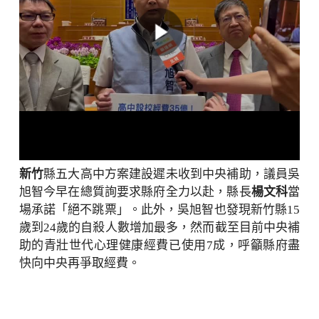
新竹
縣五大高中方案建設遲未收到中央補助，議員吳
旭智今早在總質詢要求縣府全力以赴，縣長
楊文科
當
場承諾「絕不跳票」。此外，吳旭智也發現新竹縣15
歲到24歲的自殺人數增加最多，然而截至目前中央補
助的青壯世代心理健康經費已使用7成，呼籲縣府盡
快向中央再爭取經費。