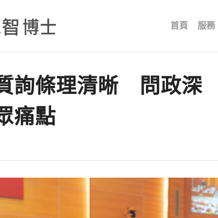
首頁
服務
質詢條理清晰 問政深
眾痛點
竹縣高中五大方案。