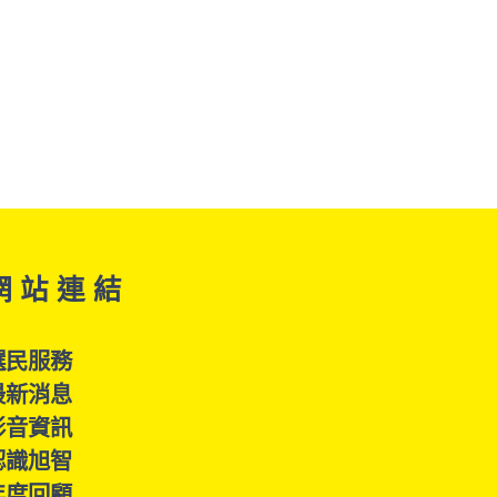
網 站 連 結
選民服務
最新消息
影音資訊
認識旭智
年度回顧