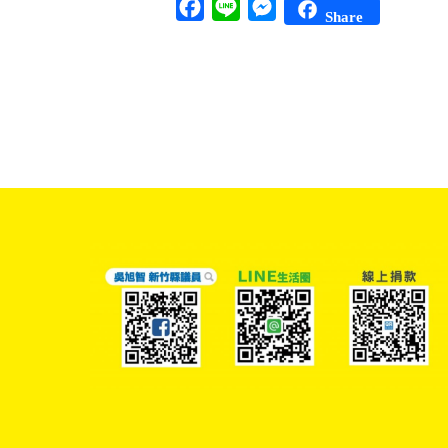
Facebook
Line
Messenger
Share