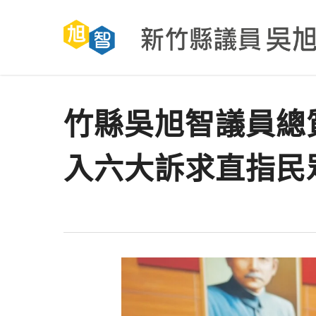
Skip
to
main
content
竹縣吳旭智議員總
入六大訴求直指民
Facebook
Line
Messenger
Share
▲新竹縣議員吳旭智28日質詢關心