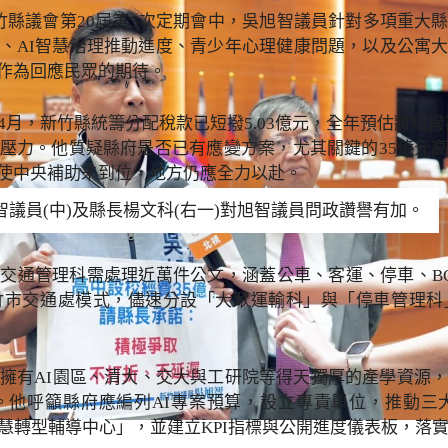
竹縣議會第20屆第5次定期會中，吳旭智議員針對多項重大
、AI智慧治理推動進度、青少年心理健康問題，以及公寓
作為回應民眾的期待。
月，新竹縣統籌分配稅款已短撥5.03億元，全年預估將短撥高
壓力。他質疑縣府是否已有應變方案，尤其關鍵的35億元
使中央補助未到位，地方仍應全力以赴。
智議員(中)及縣長楊文科(右一)對旭智議員問政讚譽有加。
交通管理科需處理近萬件公文，涵蓋公車、客運、停車、B
竹市交通處模式，儘速分設「大眾運輸科」與「停車管理科
縣擁有AI園區、清大、交大與工研院等得天獨厚的產學資源，
他呼籲縣府應編列AI專案預算，設立專責單位，推動三
慧轉型輔導中心」，並建立KPI指標與公開進度儀表板，落實