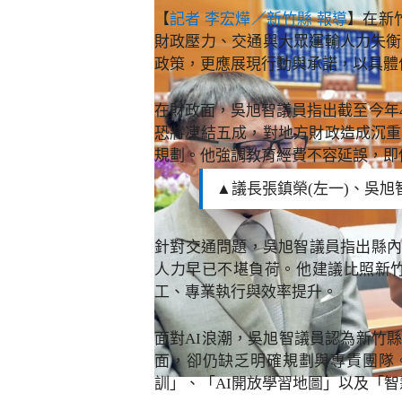
【
記者 李宏燁／新竹縣 報導
】在新
財政壓力、交通與大眾運輸人力失衡
政策，更應展現行動與承諾，以具體
在財政面，吳旭智議員指出截至今年4
恐將凍結五成，對地方財政造成沉重
規劃。他強調教育經費不容延誤，即
▲議長張鎮榮(左一)、吳旭
針對交通問題，吳旭智議員指出縣內
人力早已不堪負荷。他建議比照新
工、專業執行與效率提升。
面對AI浪潮，吳旭智議員認為新竹
面，卻仍缺乏明確規劃與專責團隊。
訓」、「AI開放學習地圖」以及「智