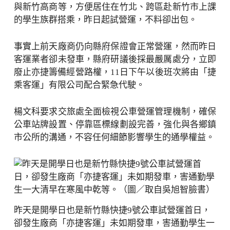
與新竹高商等，方便居住在竹北、跨區赴新竹市上課
的學生族群搭乘，昨日起試營運，不料卻出包。
事實上前天廠商仍向縣府保證會正常營運，然而昨日
客運業者卻未發車，縣府研議後採最嚴厲處分，立即
廢止亦捷籌備經營路權，11日下午以後班次將由「捷
乘客運」有限公司配合緊急代駛。
楊文科要求交旅處全面檢視公車營運管理機制，確保
公車站牌設置、停靠區標線劃設完善，強化與各鄉鎮
市公所的溝通，不容任何細節影響學生的通學權益。
昨天是開學日也是新竹縣快捷9號公車試營運首日，
卻發生廠商「亦捷客運」未如期發車，害通勤學生一