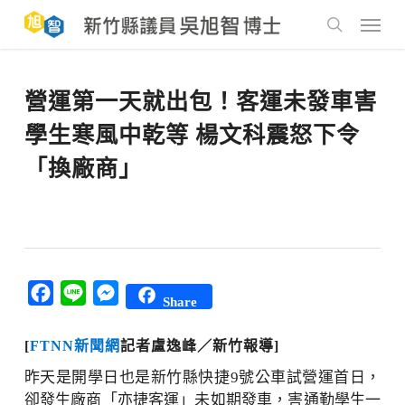
Skip
to
Menu
main
search
content
營運第一天就出包！客運未發車害
學生寒風中乾等 楊文科震怒下令
「換廠商」
Facebook
Line
Messenger
Share
[
FTNN新聞網
記者盧逸峰／新竹報導]
昨天是開學日也是新竹縣快捷9號公車試營運首日，
卻發生廠商「亦捷客運」未如期發車，害通勤學生一