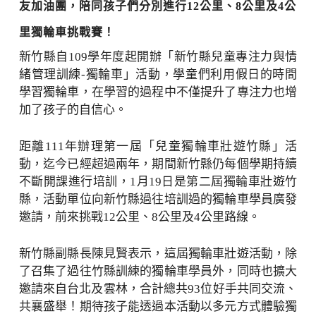
友加油團，陪同孩子們分別進行12公里、8公里及4公
里獨輪車挑戰賽！
新竹縣自109學年度起開辦「新竹縣兒童專注力與情
緒管理訓練-獨輪車」活動，學童們利用假日的時間
學習獨輪車，在學習的過程中不僅提升了專注力也增
加了孩子的自信心。
距離111年辦理第一屆「兒童獨輪車壯遊竹縣」活
動，迄今已經超過兩年，期間新竹縣仍每個學期持續
不斷開課進行培訓，1月19日是第二屆獨輪車壯遊竹
縣，活動單位向新竹縣過往培訓過的獨輪車學員廣發
邀請，前來挑戰12公里、8公里及4公里路線。
新竹縣副縣長陳見賢表示，這屆獨輪車壯遊活動，除
了召集了過往竹縣訓練的獨輪車學員外，同時也擴大
邀請來自台北及雲林，合計總共93位好手共同交流、
共襄盛舉！期待孩子能透過本活動以多元方式體驗獨