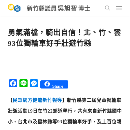
Skip
to
Menu
main
search
content
勇氣滿檔，騎出自信！北、竹、雲
93位獨輪車好手壯遊竹縣
Facebook
Line
Messenger
Share
【
民眾網方健龍新竹報導
】
新竹縣第二屆兒童獨輪車
壯遊活動19日在竹22鄉道舉行，共有來自新竹縣國中
小、台北市及雲林縣等93位獨輪車好手，及上百位親