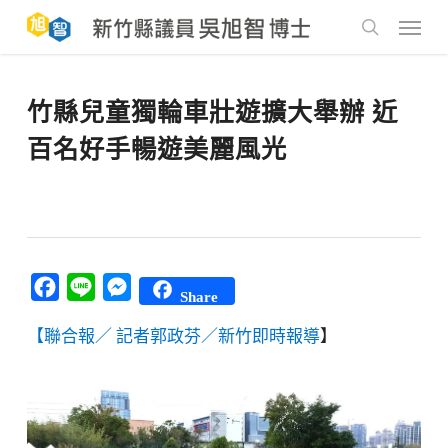
Skip
to
Menu
main
search
content
竹縣兒童獨輪車壯遊擴大舉辦 近
百名好手暢遊美麗風光
Facebook
Line
Messenger
Share
【聯合報／ 記者郭政芬／新竹即時報導
】