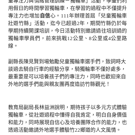
童專注力與情緒管理訓練－獨輪車」活動，學童們利
用假日的時間學習獨輪車，在學習的過程中不僅提升
專注力也增加
自信
心。111年辦理首屆「兒童獨輪車
壯遊竹縣」活動，迄今已超過2年，期間竹縣仍於每
學期持續開課培訓，今日活動特別邀請過往培訓過的
獨輪車學員們，前來挑戰12公里、8公里或4公里路
線。
副縣長陳見賢到場勉勵兒童獨輪車選手們，致詞時大
談過去騎自行車的經驗分享，騎獨輪車不僅好處多，
最重要是可以培養孩子們的專注力，同時也歡迎來自
外地的選手們能與親友團再度造訪竹縣觀光！
教育局副局長林益洲說明，期待孩子以多元方式體驗
獨輪車，從壯遊過程中懂得自我肯定，明白自身價值
和能力，同時展現自信心及培養團隊合作的能力，也
透過活動邀請外地選手體驗竹22鄉道的人文風情。