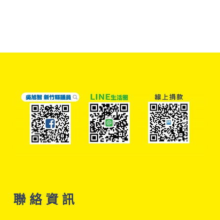
聯 絡 資 訊