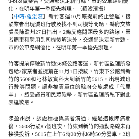
u-bike做整合，交通部決定新竹縣、市的公車路網優
化，在明年第一季優先辦理。（羅浚濱攝）
【
中時/羅浚濱
】新竹客運10月底提前終止營運，接
駛業者出現減班行駛及找不到司機等問題，縣府交旅
處長陳盈州27日指出，2條反應問題最多的路線，業
者購車和聘用到司機後解決外，交通部決定新竹縣、
市的公車路網優化，在明年第一季優先辦理。
竹客提前停駛新竹縣36條公路客運，新竹區監理所發
包給2家業者並提前在11月1日接駛，竹東下公館到新
竹的5608和芎林敏實科大到新竹的5615，出現減班
行駛等問題，讓非權責單位的縣府交旅處成「代罪
羊」，飽受議員和民眾砲擊，新竹區監理所私下對此
表達歉意。
陳盈州說，該處積極與業者溝通，經過這段陣痛期
後，5608行駛85個班次，竹東到新竹的通勤路線未再
接獲投訴，5615在上午6時20分和6時50分發車，2班