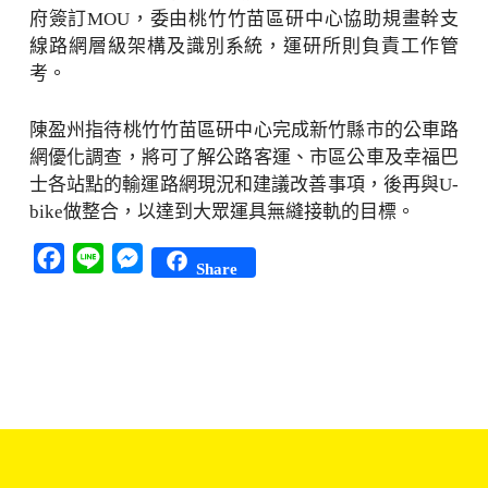
府簽訂MOU，委由桃竹竹苗區研中心協助規畫幹支
線路網層級架構及識別系統，運研所則負責工作管
考。
陳盈州指待桃竹竹苗區研中心完成新竹縣市的公車路
網優化調查，將可了解公路客運、市區公車及幸福巴
士各站點的輸運路網現況和建議改善事項，後再與U-
bike做整合，以達到大眾運具無縫接軌的目標。
Facebook
Line
Messenger
Share