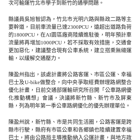
次可輸運竹北市學子到新竹的通學問題。
縣議員吳旭智認為，竹北市光明六路與縣政二路等主
要幹道，目前車流量已達2300PCU，遠超出道路負荷
的1800PCU，在AI園區廠商陸續進駐後，明年預計車
流量將再增加1000PCU，若不採取有效措施，交通會
更加惡化，建議整合現有公車系統，建立搭乘無縫運
輸，以緩解交通壓力。
陳盈州指出，該處計畫將公路客運、市區公運、幸福
巴士及U-bike做整合，向中央爭取經費辦理路網整合
優化計畫，日前交通部運輸研究所召開「公車路網優
化推動構想」會議，決議將新竹縣、新竹市及屏東
縣，列為明年第一季公車路網優化的優先辦理單位。
陳盈州說，新竹縣、市是共同生活圈，公路客運是跨
縣市行駛，縣府有市區公車和各鄉鎮也陸續建置幸福
巴士，將由公路局主導推動納入公運計畫，與地方政