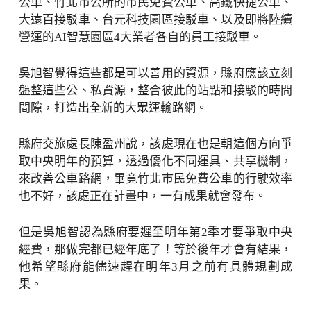
公車、竹北市公所的市民免費公車、高鐵快捷公車、
大遠百接駁車、台元科技園區接駁車、以及即將陸續
營運的AI智慧園區4大業者各自的員工接駁車。
吳旭智覺得這些都是可以善用的資源，縣府應該立刻
盤整這些公、私資源，整合彼此的站點和接駁的時間
間隙，打造出全新的大眾運輸路網。
縣府交旅處長陳盈州說，該處現在也是朝這個方向爭
取中央明年的預算，透過優化不同運具、共享機制，
來改善公車路網，畢竟竹北市民免費公車的行駛效率
也不好，該處正在計畫中，一有成果就會發布。
但是吳旭智認為縣府要遲至明年第2季才要爭取中央
經費，那做完都已經年底了！等於後年才會有結果，
他希望縣府能儘速趕在明年3月之前有具體規劃成
果。