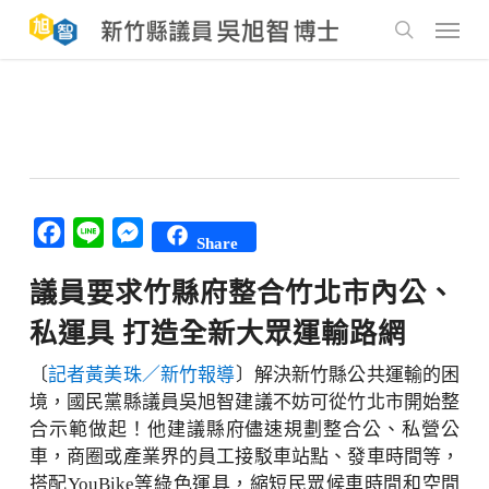
Skip
to
Menu
main
search
content
Facebook
Line
Messenger
Share
議員要求竹縣府整合竹北市內公、
私運具 打造全新大眾運輸路網
〔
記者黃美珠／新竹報導
〕解決新竹縣公共運輸的困
境，國民黨縣議員吳旭智建議不妨可從竹北市開始整
合示範做起！他建議縣府儘速規劃整合公、私營公
車，商圈或產業界的員工接駁車站點、發車時間等，
搭配YouBike等綠色運具，縮短民眾候車時間和空間