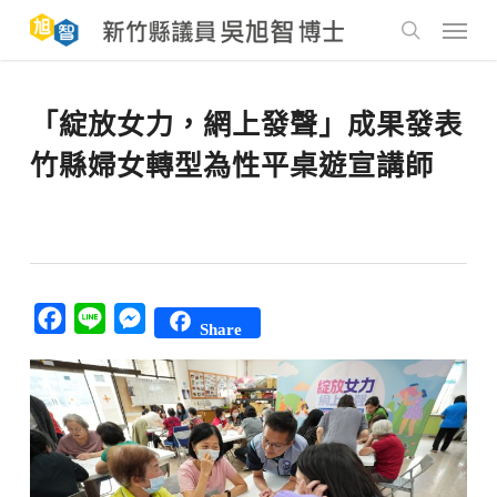
Skip
to
Menu
main
search
content
「綻放女力，網上發聲」成果發表
竹縣婦女轉型為性平桌遊宣講師
Facebook
Line
Messenger
Share