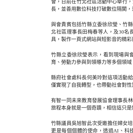
會，日前在竹北社區活動中心舉行，
長，並善用數位科技打破數位隔閡，
與會貴賓包括竹縣立委徐欣瑩、竹縣
北社區理事長田梅春等人，及30名
具，製作一頁式網站與短影音的精彩
竹縣立委徐欣瑩表示，看到現場與
育、勞動力參與到領導力等多個領域
縣府社會處科長何美玲對這項活動給
僅實現了自我轉型，也帶動社會對性
有智一同未來教育發展協會理事長林
旅程本身就是一個奇蹟，相信這只是
竹縣議員吳旭智此次受邀擔任婦女培
更是每個個體的使命，透過AI、科