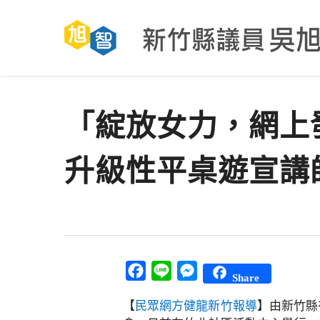
Skip
to
main
content
「綻放女力，網上發
升級性平桌遊宣講
Facebook
Line
Messenger
Share
【
民眾網方健龍新竹報導
】由新竹縣