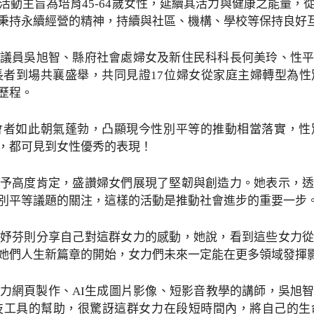
活動主旨為培育45-64歲女性，延續其活力與健康之能量，
秉持永續經營的精神，持續與社區、機構、學校等保持良好
議員吳旭智、縣府社會處婦女及新住民科科長何美玲、性
長者到場共襄盛舉，共同見證17位婦女從家庭主婦轉型為
歷程。
會者如此朝氣蓬勃，凸顯現今性別平等的推動相當落實，性
，都可見到女性優秀的表現！
予高度肯定，盛讚婦女們展現了堅韌與創造力。她表示，
別平等議題的關注，這樣的活動是推動社會進步的重要一步
妤芬則分享自己對這群女力的感動，她說，看到這些女力
她們人生新篇章的開始，女力們未來一定能在更多領域發揮
力網頁製作、AI生成圖片影像、短影音教學的講師，吳旭
技工具的幫助，很驚訝這群女力在段短時間內，將自己的