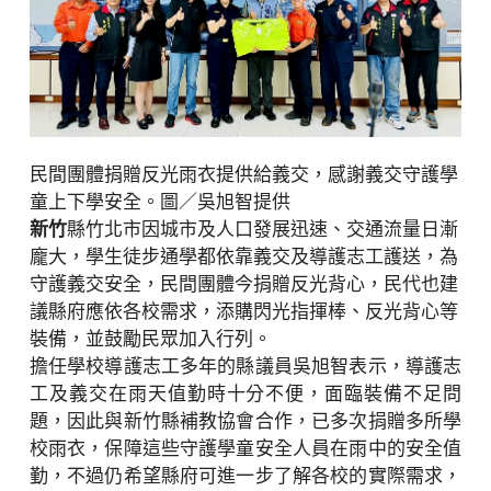
民間團體捐贈反光雨衣提供給義交，感謝義交守護學
童上下學安全。圖／吳旭智提供
新竹
縣竹北市因城市及人口發展迅速、交通流量日漸
龐大，學生徒步通學都依靠義交及導護志工護送，為
守護義交安全，民間團體今捐贈反光背心，民代也建
議縣府應依各校需求，添購閃光指揮棒、反光背心等
裝備，並鼓勵民眾加入行列。
擔任學校導護志工多年的縣議員吳旭智表示，導護志
工及義交在雨天值勤時十分不便，面臨裝備不足問
題，因此與新竹縣補教協會合作，已多次捐贈多所學
校雨衣，保障這些守護學童安全人員在雨中的安全值
勤，不過仍希望縣府可進一步了解各校的實際需求，