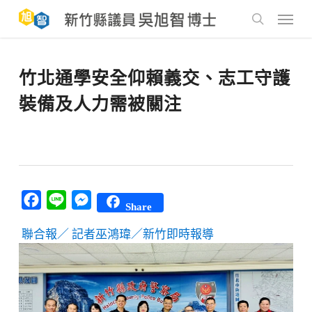
Skip
to
Menu
main
search
content
竹北通學安全仰賴義交、志工守護
裝備及人力需被關注
Facebook
Line
Messenger
Share
聯合報／ 記者巫鴻瑋／新竹即時報導