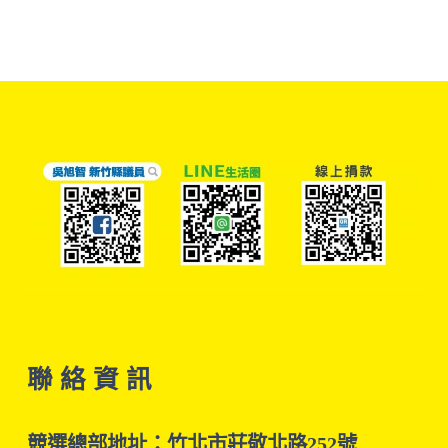
聯 絡 資 訊
競選總部地址：竹北市莊敬北路252號